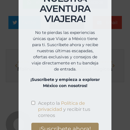
WhatsApp
Facebook
AVENTURA
VIAJERA!
Twitter
Threads
Email
No te pierdas las experiencias
únicas que Viajar a México tiene
para ti. Suscríbete ahora y recibe
nuestras últimas escapadas,
ofertas exclusivas y consejos de
Anterior
Siguiente
viaje directamente en tu bandeja
Malinalco
Pueblos Mágicos
de entrada.
¡Suscríbete y empieza a explorar
México con nosotros!
Nuria Antiga