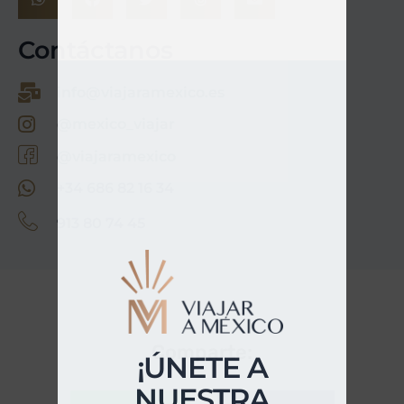
Contáctanos
info@viajaramexico.es
@mexico_viajar
@viajaramexico
+34 686 82 16 34
913 80 74 45
Comparte:
¡ÚNETE A
NUESTRA