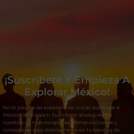
Únete A Nuestra Aventrura
Viajera
¡Suscríbete Y Empieza A
Explorar México!
No te pierdas las experiencias únicas que Viajar a
México tiene para ti. Suscríbete ahora y recibe
nuestras últimas escapadas, ofertas exclusivas y
consejos de viaje directamente en tu bandeja de