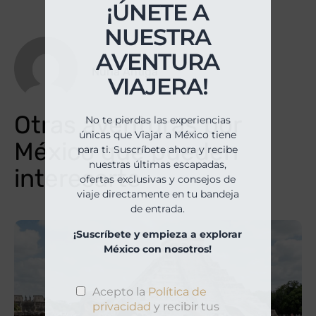
¡ÚNETE A
NUESTRA
AVENTURA
Nuria Antiga
VIAJERA!
Otras aventuras por
No te pierdas las experiencias
únicas que Viajar a México tiene
México que pueden
para ti. Suscríbete ahora y recibe
nuestras últimas escapadas,
interesarte
ofertas exclusivas y consejos de
viaje directamente en tu bandeja
de entrada.
¡Suscríbete y empieza a explorar
México con nosotros!