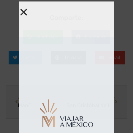
Comparte:
WhatsApp
Facebook
Twitter
Threads
Email
Anterior
Siguiente
Maní
San Cristóbal de Las Casas