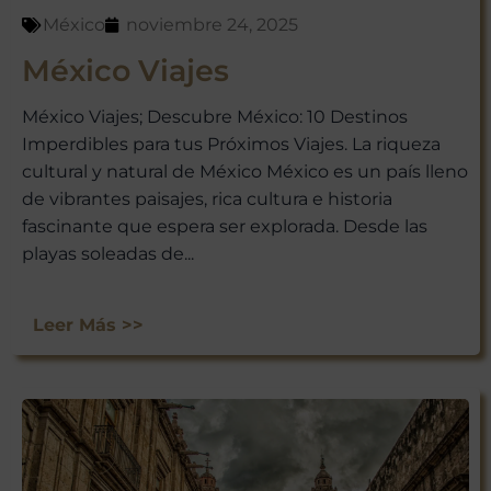
México
noviembre 24, 2025
México Viajes
México Viajes; Descubre México: 10 Destinos
Imperdibles para tus Próximos Viajes. La riqueza
¡ÚNETE A
cultural y natural de México México es un país lleno
de vibrantes paisajes, rica cultura e historia
NUESTRA
fascinante que espera ser explorada. Desde las
AVENTURA
playas soleadas de...
VIAJERA!
Leer Más >>
No te pierdas las experiencias
únicas que Viajar a México tiene
para ti. Suscríbete ahora y recibe
nuestras últimas escapadas,
ofertas exclusivas y consejos de
viaje directamente en tu bandeja
de entrada.