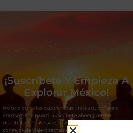
Únete A Nuestra Aventrura
Viajera
¡Suscríbete Y Empieza A
Explorar México!
No te pierdas las experiencias únicas que Viajar a
México tiene para ti. Suscríbete ahora y recibe
nuestras últimas escapadas, ofertas exclusivas y
consejos de viaje directamente en tu bandeja de