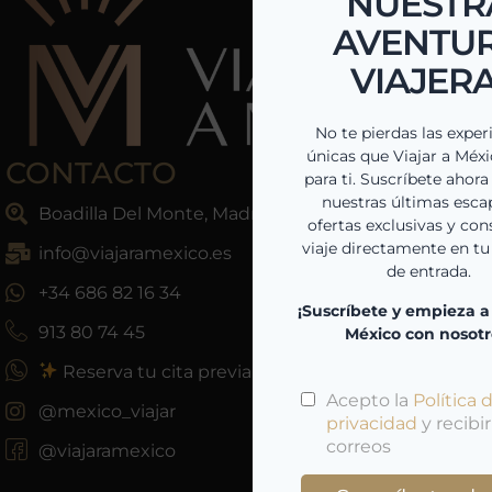
CONTACTO
Boadilla Del Monte, Madrid, España
info@viajaramexico.es
+34 686 82 16 34
913 80 74 45
Reserva tu cita previa
@mexico_viajar
@viajaramexico