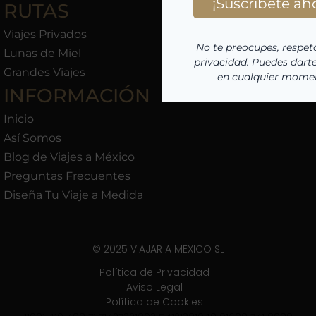
RUTAS
Viajes Privados
Lunas de Miel
Grandes Viajes
INFORMACIÓN
Inicio
Así Somos
Blog de Viajes a México
Preguntas Frecuentes
Diseña Tu Viaje a Medida
© 2025 VIAJAR A MEXICO SL
Política de Privacidad
Aviso Legal
Política de Cookies