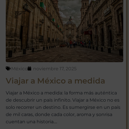
¡Suscríbete y empieza a explorar
México con nosotros!
México
noviembre 17, 2025
No te preocupes, respetamos tu
Viajar a México a medida
privacidad. Puedes darte de baja
en cualquier momento.
Viajar a México a medida: la forma más auténtica
de descubrir un país infinito. Viajar a México no es
solo recorrer un destino. Es sumergirse en un país
de mil caras, donde cada color, aroma y sonrisa
cuentan una historia....