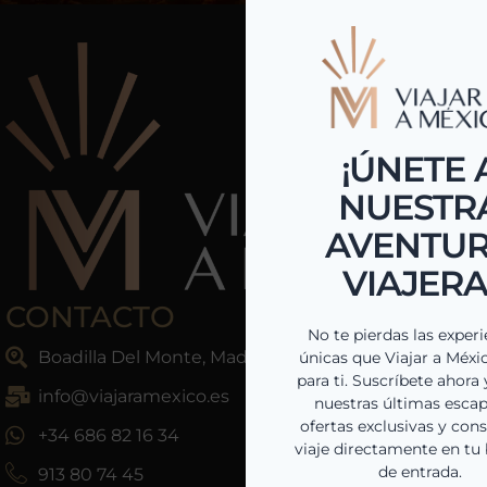
CONTACTO
Boadilla Del Monte, Madrid, España
info@viajaramexico.es
+34 686 82 16 34
913 80 74 45