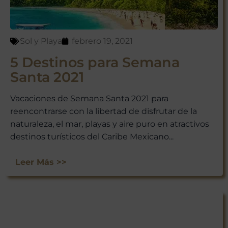
ofertas exclusivas y consejos de
viaje directamente en tu bandeja
de entrada.
Sol y Playa
febrero 19, 2021
¡Suscríbete y empieza a explorar
México con nosotros!
5 Destinos para Semana
Santa 2021
Vacaciones de Semana Santa 2021 para
reencontrarse con la libertad de disfrutar de la
naturaleza, el mar, playas y aire puro en atractivos
destinos turísticos del Caribe Mexicano...
Leer Más >>
No te preocupes, respetamos tu
privacidad. Puedes darte de baja
en cualquier momento.