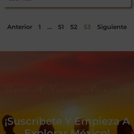
Anterior
1
…
51
52
53
Siguiente
Únete A Nuestra Aventrura
Viajera
¡Suscríbete Y Empieza A
Explorar México!