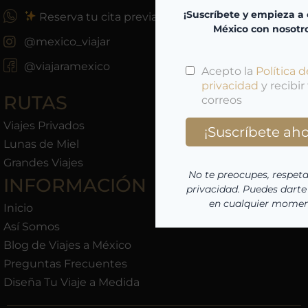
Reserva tu cita previa
@mexico_viajar
@viajaramexico
RUTAS
Viajes Privados
Lunas de Miel
Grandes Viajes
INFORMACIÓN
Inicio
Así Somos
Blog de Viajes a México
Preguntas Frecuentes
Diseña Tu Viaje a Medida