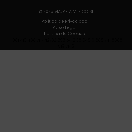
© 2025 VIAJAR A MEXICO SL
Política de Privacidad
Aviso Legal
Política de Cookies
11981 419 488 71 71427321893 54121381948 91688 741 8888
519 7148