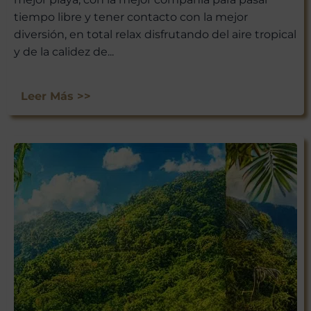
tiempo libre y tener contacto con la mejor
diversión, en total relax disfrutando del aire tropical
y de la calidez de...
Leer Más >>
¡ÚNETE A
NUESTRA
AVENTURA
VIAJERA!
No te pierdas las experiencias
únicas que Viajar a México tiene
para ti. Suscríbete ahora y recibe
nuestras últimas escapadas,