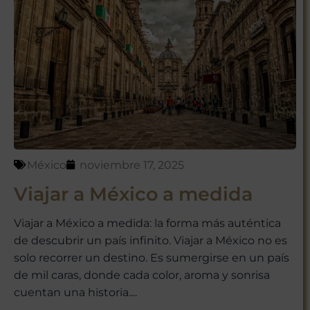
¡Suscríbete y empieza a explorar
México con nosotros!
México
noviembre 17, 2025
No te preocupes, respetamos tu
Viajar a México a medida
privacidad. Puedes darte de baja
en cualquier momento.
Viajar a México a medida: la forma más auténtica
de descubrir un país infinito. Viajar a México no es
solo recorrer un destino. Es sumergirse en un país
de mil caras, donde cada color, aroma y sonrisa
cuentan una historia....