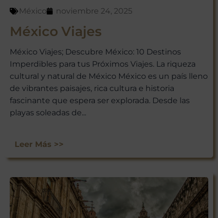
México
noviembre 24, 2025
México Viajes
México Viajes; Descubre México: 10 Destinos
Imperdibles para tus Próximos Viajes. La riqueza
¡ÚNETE A
cultural y natural de México México es un país lleno
de vibrantes paisajes, rica cultura e historia
NUESTRA
fascinante que espera ser explorada. Desde las
AVENTURA
playas soleadas de...
VIAJERA!
Leer Más >>
No te pierdas las experiencias
únicas que Viajar a México tiene
para ti. Suscríbete ahora y recibe
nuestras últimas escapadas,
ofertas exclusivas y consejos de
viaje directamente en tu bandeja
de entrada.