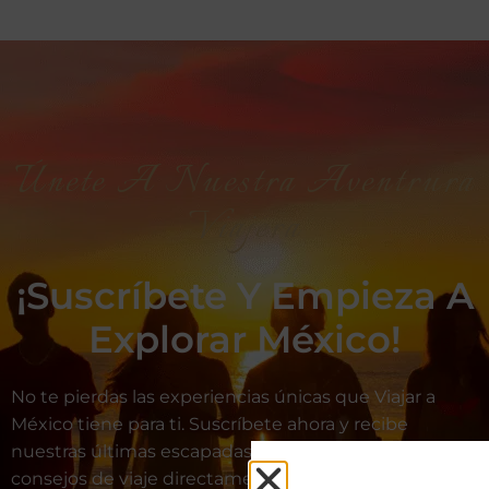
Únete A Nuestra Aventrura
Viajera
¡Suscríbete Y Empieza A
Explorar México!
No te pierdas las experiencias únicas que Viajar a
México tiene para ti. Suscríbete ahora y recibe
nuestras últimas escapadas, ofertas exclusivas y
consejos de viaje directamente en tu bandeja de