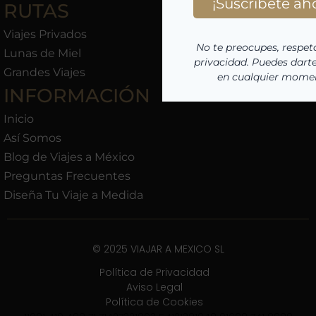
RUTAS
Viajes Privados
Lunas de Miel
Grandes Viajes
INFORMACIÓN
Inicio
Así Somos
Blog de Viajes a México
Preguntas Frecuentes
Diseña Tu Viaje a Medida
© 2025 VIAJAR A MEXICO SL
Política de Privacidad
Aviso Legal
Política de Cookies