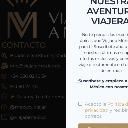
CONTACTO
Boadilla Del Monte, Madrid, España
info@viajaramexico.es
+34 686 82 16 34
913 80 74 45
Reserva tu cita previa
@mexico_viajar
@viajaramexico