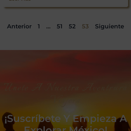
Anterior
1
…
51
52
53
Siguiente
Únete A Nuestra Aventrura
Viajera
¡Suscríbete Y Empieza A
Explorar México!