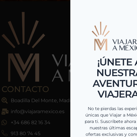
CONTACTO
Boadilla Del Monte, Madrid, España
info@viajaramexico.es
+34 686 82 16 34
913 80 74 45