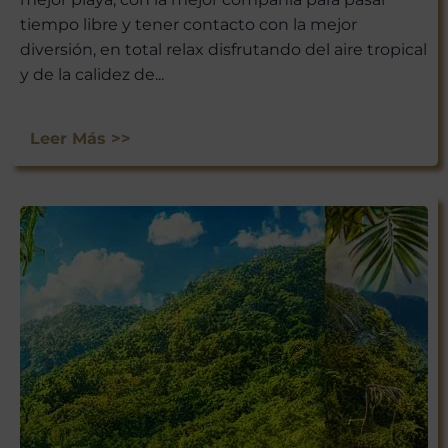
tiempo libre y tener contacto con la mejor
diversión, en total relax disfrutando del aire tropical
y de la calidez de...
Leer Más >>
¡ÚNETE A
NUESTRA
AVENTURA
VIAJERA!
No te pierdas las experiencias
únicas que Viajar a México tiene
para ti. Suscríbete ahora y recibe
nuestras últimas escapadas,