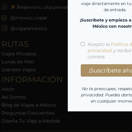
Reserva tu cita previa
@mexico_viajar
@viajaramexico
RUTAS
Viajes Privados
Lunas de Miel
Grandes Viajes
INFORMACIÓN
Inicio
Así Somos
Blog de Viajes a México
Preguntas Frecuentes
Diseña Tu Viaje a Medida