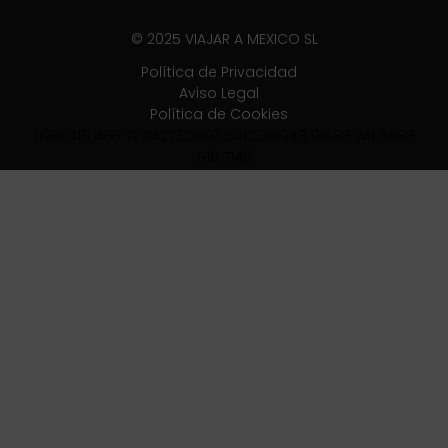
© 2025 VIAJAR A MEXICO SL
Política de Privacidad
Aviso Legal
Política de Cookies
11981 419 488 71 71427321893 54121381948 91688 741 8888
519 7148