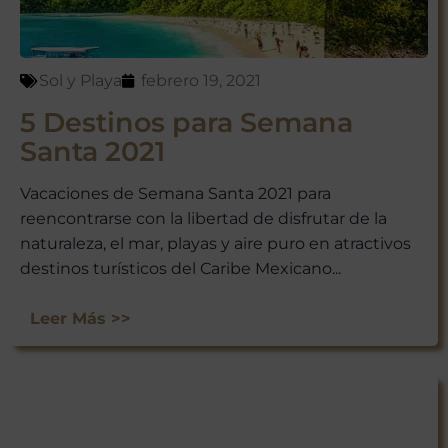
ofertas exclusivas y consejos de
viaje directamente en tu bandeja
de entrada.
Sol y Playa
febrero 19, 2021
¡Suscríbete y empieza a explorar
México con nosotros!
5 Destinos para Semana
Santa 2021
Vacaciones de Semana Santa 2021 para
reencontrarse con la libertad de disfrutar de la
naturaleza, el mar, playas y aire puro en atractivos
destinos turísticos del Caribe Mexicano...
Leer Más >>
No te preocupes, respetamos tu
privacidad. Puedes darte de baja
en cualquier momento.