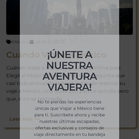
México
abril 6, 2026
¡ÚNETE A
Cuándo Viajar a México
NUESTRA
Cuándo Viajar a México: La Guía Definitiva para
AVENTURA
Elegir el Mejor Momento Hay una pregunta que
casi todo el mundo se hace antes de reservar su
VIAJERA!
viaje a México. Una duda que parece sencilla pero
que, si no se responde...
No te pierdas las experiencias
únicas que Viajar a México tiene
para ti. Suscríbete ahora y recibe
Leer Más >>
nuestras últimas escapadas,
ofertas exclusivas y consejos de
viaje directamente en tu bandeja