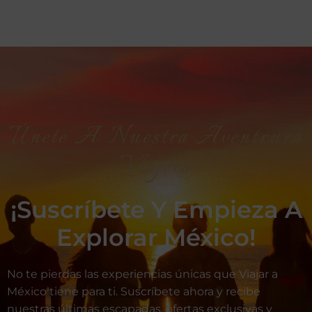
Únete A Nuestra Aventrura
Viajera
¡Suscríbete Y Empieza A
Explorar México!
No te pierdas las experiencias únicas que Viajar a
México tiene para ti. Suscríbete ahora y recibe
nuestras últimas escapadas, ofertas exclusivas y