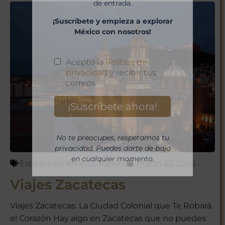
de entrada.
¡Suscríbete y empieza a explorar
México con nosotros!
No te preocupes, respetamos tu
privacidad. Puedes darte de baja
en cualquier momento.
Estados de México
,
México
marzo 23, 2026
Viajes Zacatecas
Viajes Zacatecas: La Ciudad Colonial que Te Robará
el Corazón Hay algo en Zacatecas que no puedes