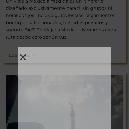
Un viaje a México a medida es un itinerario
diseñado exclusivamente para ti, sin grupos ni
horarios fijos. Incluye guías locales, alojamientos
boutique seleccionados, traslados privados y
soporte 24/7. En Viajar a México diseñamos cada
ruta desde cero según tus...
Leer Más >>