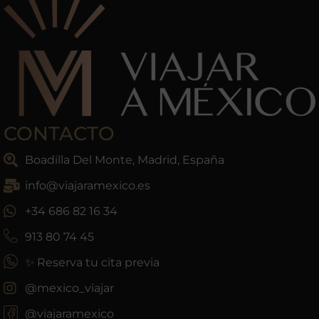
CONTACTO
Boadilla Del Monte, Madrid, España
info@viajaramexico.es
+34 686 82 16 34
913 80 74 45
✨ Reserva tu cita previa
@mexico_viajar
@viajaramexico