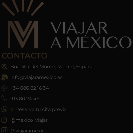
CONTACTO
Boadilla Del Monte, Madrid, España
info@viajaramexico.es
+34 686 82 16 34
913 80 74 45
✨ Reserva tu cita previa
@mexico_viajar
@viajaramexico