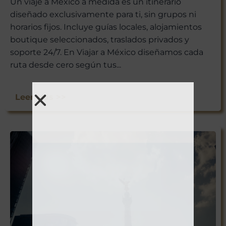
Un viaje a México a medida es un itinerario
diseñado exclusivamente para ti, sin grupos ni
horarios fijos. Incluye guías locales, alojamientos
boutique seleccionados, traslados privados y
soporte 24/7. En Viajar a México diseñamos cada
ruta desde cero según tus...
Leer Más >>