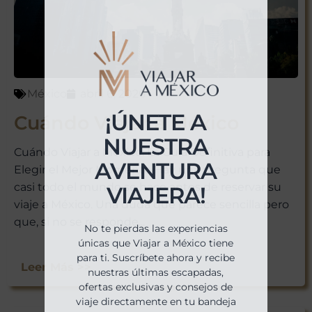
México
abril 6, 2026
¡ÚNETE A
Cuándo Viajar a México
NUESTRA
Cuándo Viajar a México: La Guía Definitiva para
AVENTURA
Elegir el Mejor Momento Hay una pregunta que
casi todo el mundo se hace antes de reservar su
VIAJERA!
viaje a México. Una duda que parece sencilla pero
que, si no se responde...
No te pierdas las experiencias
únicas que Viajar a México tiene
para ti. Suscríbete ahora y recibe
Leer Más >>
nuestras últimas escapadas,
ofertas exclusivas y consejos de
viaje directamente en tu bandeja