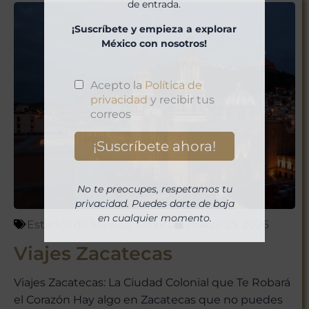
de entrada.
¡Suscríbete y empieza a explorar
México con nosotros!
No te preocupes, respetamos tu
privacidad. Puedes darte de baja
en cualquier momento.
Estados de México
,
México
marzo 23, 2026
Viajes Zacatecas
Viajes Zacatecas: La Ciudad Colonial que Te Robará
el Corazón Hay algo en Zacatecas que no puedes