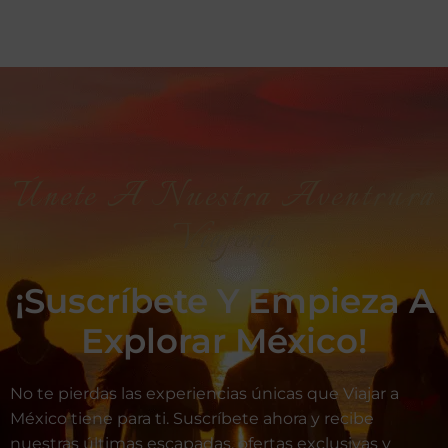
Únete A Nuestra Aventrura
Viajera
¡Suscríbete Y Empieza A
Explorar México!
No te pierdas las experiencias únicas que Viajar a
México tiene para ti. Suscríbete ahora y recibe
nuestras últimas escapadas, ofertas exclusivas y