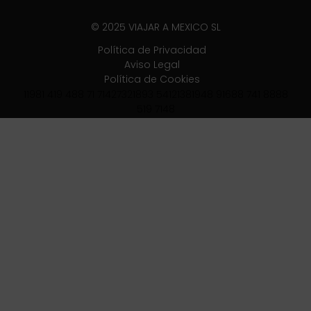
© 2025 VIAJAR A MEXICO SL
Política de Privacidad
Aviso Legal
Política de Cookies
11981 419 488 71 71427321893 54121381948 91688 741 8888
519 7148