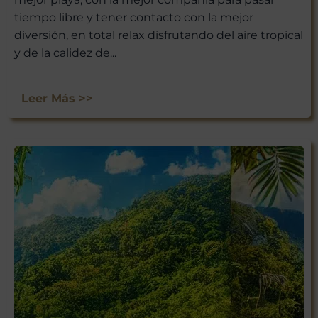
tiempo libre y tener contacto con la mejor
diversión, en total relax disfrutando del aire tropical
y de la calidez de...
Leer Más >>
¡ÚNETE A
NUESTRA
AVENTURA
VIAJERA!
No te pierdas las experiencias
únicas que Viajar a México tiene
para ti. Suscríbete ahora y recibe
nuestras últimas escapadas,