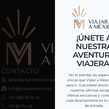
CONTACTO
Boadilla Del Monte, Madrid, España
info@viajaramexico.es
+34 686 82 16 34
913 80 74 45