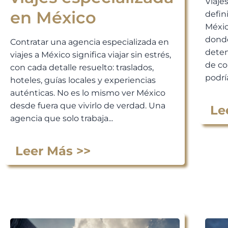
Viaje
en México
defin
Méxic
donde
Contratar una agencia especializada en
deten
viajes a México significa viajar sin estrés,
de co
con cada detalle resuelto: traslados,
podría
hoteles, guías locales y experiencias
auténticas. No es lo mismo ver México
desde fuera que vivirlo de verdad. Una
Le
agencia que solo trabaja...
Leer Más >>