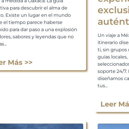
s a medida a Oaxaca: La guía
exclus
itiva para descubrir el alma de
o. Existe un lugar en el mundo
autént
 el tiempo parece haberse
ido para dar paso a una explosión
Un viaje a Mé
lores, sabores y leyendas que no
itinerario di
s...
ti, sin grupos 
guías locales
er Más >>
seleccionados
soporte 24/7. 
diseñamos ca
tus...
Leer Má