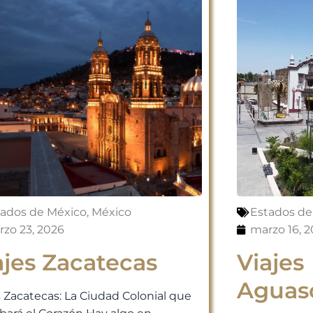
tados de México
,
México
Estados de
zo 23, 2026
marzo 16, 
ajes Zacatecas
Viajes
Aguasc
s Zacatecas: La Ciudad Colonial que