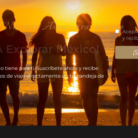
iajera
 Explorar México!
o tiene para ti. Suscríbete ahora y recibe
jos de viaje directamente en tu bandeja de