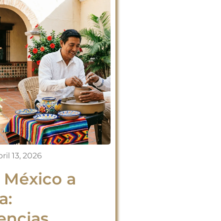
ril 13, 2026
a México a
a:
encias