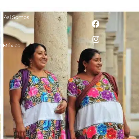
Así Somos
A México