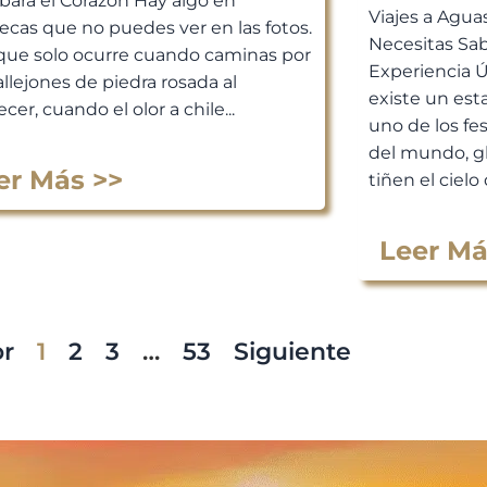
bará el Corazón Hay algo en
Viajes a Agua
ecas que no puedes ver en las fotos.
Necesitas Sab
que solo ocurre cuando caminas por
Experiencia 
allejones de piedra rosada al
existe un est
cer, cuando el olor a chile...
uno de los fe
del mundo, g
er Más >>
tiñen el cielo 
Leer Má
or
1
2
3
…
53
Siguiente