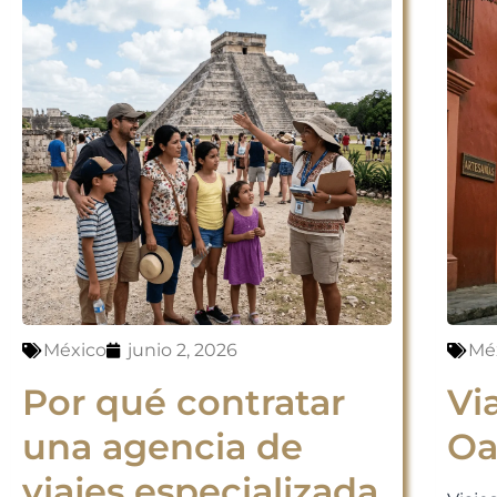
México
junio 2, 2026
Mé
Por qué contratar
Vi
una agencia de
Oa
viajes especializada