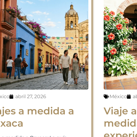
xico
abril 27, 2026
México
ab
ajes a medida a
Viaje 
xaca
medid
experi