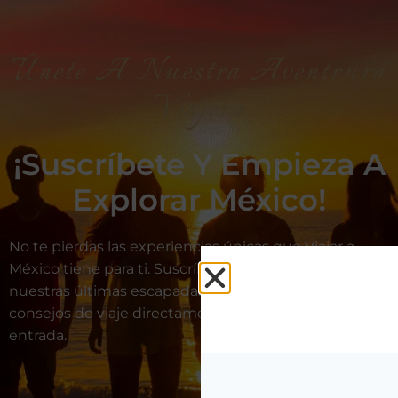
Únete A Nuestra Aventrura
Viajera
¡Suscríbete Y Empieza A
Explorar México!
No te pierdas las experiencias únicas que Viajar a
México tiene para ti. Suscríbete ahora y recibe
nuestras últimas escapadas, ofertas exclusivas y
consejos de viaje directamente en tu bandeja de
entrada.