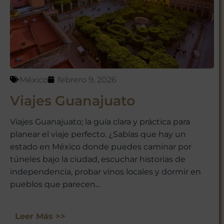
México con nosotros!
México
febrero 9, 2026
Viajes Guanajuato
No te preocupes, respetamos tu
privacidad. Puedes darte de baja
Viajes Guanajuato; la guía clara y práctica para
en cualquier momento.
planear el viaje perfecto. ¿Sabías que hay un
estado en México donde puedes caminar por
túneles bajo la ciudad, escuchar historias de
independencia, probar vinos locales y dormir en
pueblos que parecen...
Leer Más >>