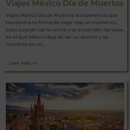
Viajes México Día de Muertos
Viajes México Día de Muertos: la experiencia que
transforma tu forma de viajar. Hay un momento,
justo cuando cae la noche y se encienden las velas,
¡ÚNETE A
en el que México deja de ser un destino y se
NUESTRA
convierte en un...
AVENTURA
VIAJERA!
Leer Más >>
No te pierdas las experiencias
únicas que Viajar a México tiene
para ti. Suscríbete ahora y recibe
nuestras últimas escapadas,
ofertas exclusivas y consejos de
viaje directamente en tu bandeja
de entrada.
¡Suscríbete y empieza a explorar