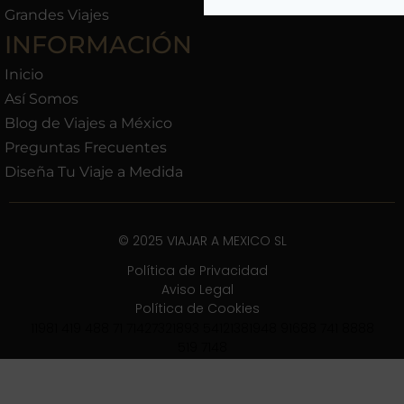
Grandes Viajes
INFORMACIÓN
Inicio
Así Somos
Blog de Viajes a México
Preguntas Frecuentes
Diseña Tu Viaje a Medida
© 2025 VIAJAR A MEXICO SL
Política de Privacidad
Aviso Legal
Política de Cookies
11981 419 488 71 71427321893 54121381948 91688 741 8888
519 7148