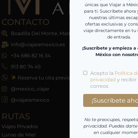
CONTACTO
Boadilla Del Monte, Madrid, España
info@viajaramexico.es
+34 686 82 16 34
913 80 74 45
Reserva tu cita previa
@mexico_viajar
@viajaramexico
RUTAS
Viajes Privados
Lunas de Miel