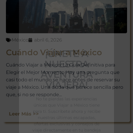
México
abril 6, 2026
¡ÚNETE A
Cuándo Viajar a México
NUESTRA
Cuándo Viajar a México: La Guía Definitiva para
AVENTURA
Elegir el Mejor Momento Hay una pregunta que
casi todo el mundo se hace antes de reservar su
VIAJERA!
viaje a México. Una duda que parece sencilla pero
que, si no se responde...
No te pierdas las experiencias
únicas que Viajar a México tiene
para ti. Suscríbete ahora y recibe
Leer Más >>
nuestras últimas escapadas,
ofertas exclusivas y consejos de
viaje directamente en tu bandeja