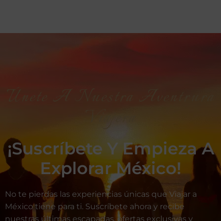
Únete A Nuestra Aventrura
Viajera
¡Suscríbete Y Empieza A
Explorar México!
No te pierdas las experiencias únicas que Viajar a
México tiene para ti. Suscríbete ahora y recibe
nuestras últimas escapadas, ofertas exclusivas y