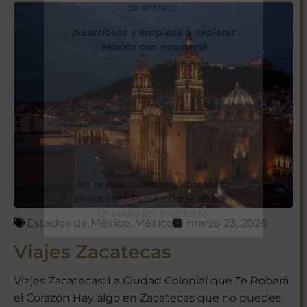
de entrada.
¡Suscríbete y empieza a explorar
México con nosotros!
No te preocupes, respetamos tu
privacidad. Puedes darte de baja
en cualquier momento.
Estados de México
,
México
marzo 23, 2026
Viajes Zacatecas
Viajes Zacatecas: La Ciudad Colonial que Te Robará
el Corazón Hay algo en Zacatecas que no puedes