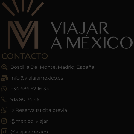
CONTACTO
Boadilla Del Monte, Madrid, España
info@viajaramexico.es
+34 686 82 16 34
913 80 74 45
✨ Reserva tu cita previa
@mexico_viajar
@viajaramexico