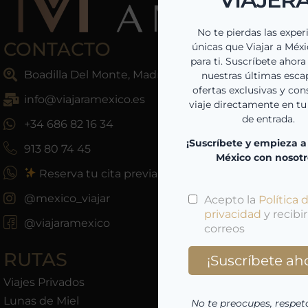
CONTACTO
Boadilla Del Monte, Madrid, España
info@viajaramexico.es
+34 686 82 16 34
913 80 74 45
Reserva tu cita previa
@mexico_viajar
@viajaramexico
RUTAS
Viajes Privados
Lunas de Miel