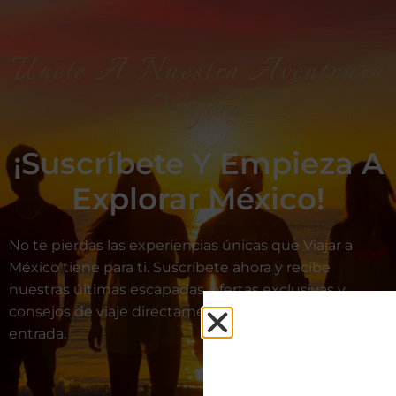
Únete A Nuestra Aventrura
Viajera
¡Suscríbete Y Empieza A
Explorar México!
No te pierdas las experiencias únicas que Viajar a
México tiene para ti. Suscríbete ahora y recibe
nuestras últimas escapadas, ofertas exclusivas y
consejos de viaje directamente en tu bandeja de
entrada.