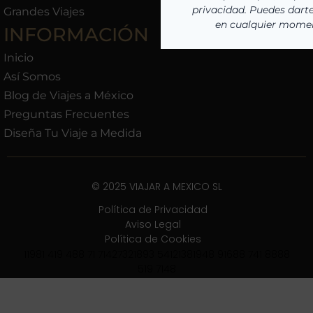
Grandes Viajes
INFORMACIÓN
Inicio
Así Somos
Blog de Viajes a México
Preguntas Frecuentes
Diseña Tu Viaje a Medida
© 2025 VIAJAR A MEXICO SL
Política de Privacidad
Aviso Legal
Política de Cookies
11981 419 488 71 71427321893 54121381948 91688 741 8888
519 7148