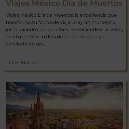
Viajes México Día de Muertos
Viajes México Día de Muertos: la experiencia que
transforma tu forma de viajar. Hay un momento,
justo cuando cae la noche y se encienden las velas,
¡ÚNETE A
en el que México deja de ser un destino y se
NUESTRA
convierte en un...
AVENTURA
VIAJERA!
Leer Más >>
No te pierdas las experiencias
únicas que Viajar a México tiene
para ti. Suscríbete ahora y recibe
nuestras últimas escapadas,
ofertas exclusivas y consejos de
viaje directamente en tu bandeja
de entrada.
¡Suscríbete y empieza a explorar