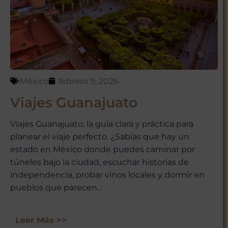
México con nosotros!
México
febrero 9, 2026
Viajes Guanajuato
No te preocupes, respetamos tu
privacidad. Puedes darte de baja
Viajes Guanajuato; la guía clara y práctica para
en cualquier momento.
planear el viaje perfecto. ¿Sabías que hay un
estado en México donde puedes caminar por
túneles bajo la ciudad, escuchar historias de
independencia, probar vinos locales y dormir en
pueblos que parecen...
Leer Más >>