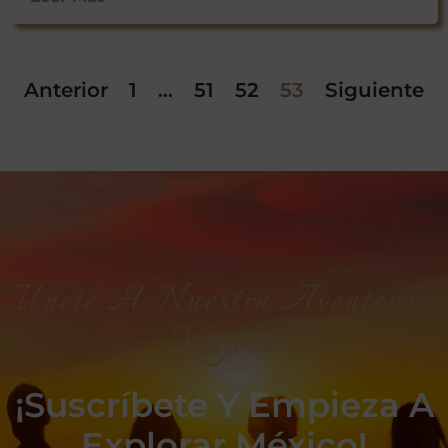
Anterior
1
…
51
52
53
Siguiente
Únete A Nuestra Aventrura
Viajera
¡Suscríbete Y Empieza A
Explorar México!