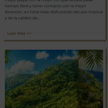
tiempo libre y tener contacto con la mejor
diversión, en total relax disfrutando del aire tropical
y de la calidez de...
Leer Más >>
¡ÚNETE A
NUESTRA
AVENTURA
VIAJERA!
No te pierdas las experiencias
únicas que Viajar a México tiene
para ti. Suscríbete ahora y recibe
nuestras últimas escapadas,