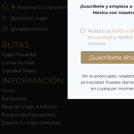
Reserva tu cita previa
@mexico_viajar
@viajaramexico
RUTAS
Viajes Privados
Lunas de Miel
Grandes Viajes
INFORMACIÓN
Inicio
Así Somos
Blog de Viajes a México
Preguntas Frecuentes
Diseña Tu Viaje a Medida