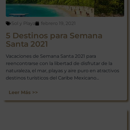
ofertas exclusivas y consejos de
viaje directamente en tu bandeja
de entrada.
Sol y Playa
febrero 19, 2021
¡Suscríbete y empieza a explorar
México con nosotros!
5 Destinos para Semana
Santa 2021
Vacaciones de Semana Santa 2021 para
reencontrarse con la libertad de disfrutar de la
naturaleza, el mar, playas y aire puro en atractivos
destinos turísticos del Caribe Mexicano...
Leer Más >>
No te preocupes, respetamos tu
privacidad. Puedes darte de baja
en cualquier momento.