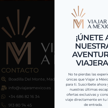
CONTACTO
Boadilla Del Monte, Madrid, España
info@viajaramexico.es
+34 686 82 16 34
913 80 74 45