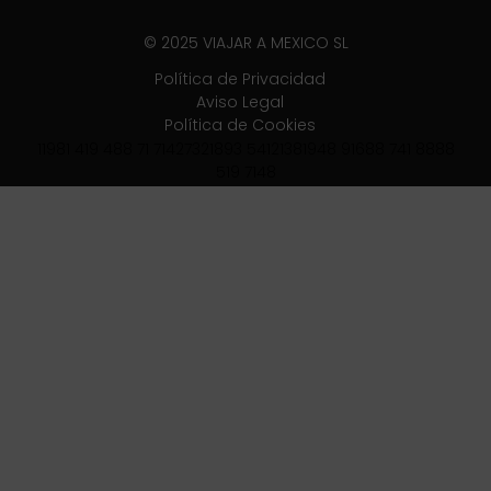
© 2025 VIAJAR A MEXICO SL
Política de Privacidad
Aviso Legal
Política de Cookies
11981 419 488 71 71427321893 54121381948 91688 741 8888
519 7148