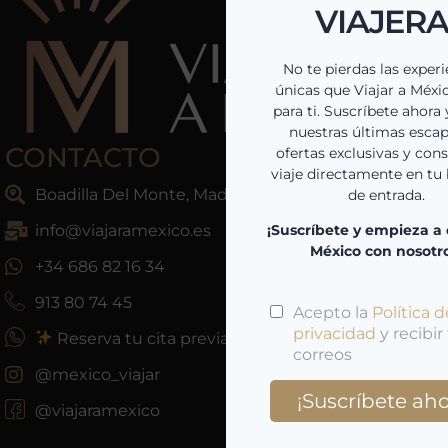
CONTACTO
Boadilla Del Monte, Madrid, España
info@viajaramexico.es
+34 686 82 16 34
913 80 74 45
Reserva tu cita previa
@mexico_viajar
@viajaramexico