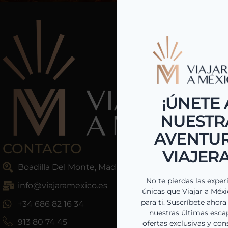
CONTACTO
Boadilla Del Monte, Madrid, España
info@viajaramexico.es
+34 686 82 16 34
913 80 74 45