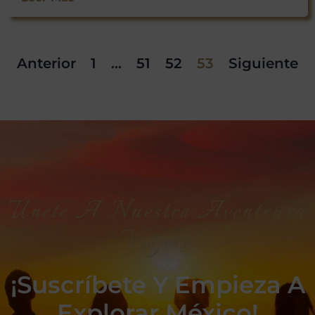
Anterior
1
…
51
52
53
Siguiente
Únete A Nuestra Aventrura
Viajera
¡Suscríbete Y Empieza A
Explorar México!