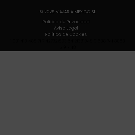
© 2025 VIAJAR A MEXICO SL
Política de Privacidad
Aviso Legal
Política de Cookies
11981 419 488 71 71427321893 54121381948 91688 741 8888
519 7148