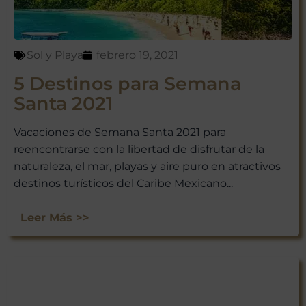
ofertas exclusivas y consejos de
viaje directamente en tu bandeja
de entrada.
Sol y Playa
febrero 19, 2021
¡Suscríbete y empieza a explorar
México con nosotros!
5 Destinos para Semana
Santa 2021
Vacaciones de Semana Santa 2021 para
reencontrarse con la libertad de disfrutar de la
naturaleza, el mar, playas y aire puro en atractivos
destinos turísticos del Caribe Mexicano...
Leer Más >>
No te preocupes, respetamos tu
privacidad. Puedes darte de baja
en cualquier momento.