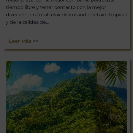
tiempo libre y tener contacto con la mejor
diversión, en total relax disfrutando del aire tropical
y de la calidez de...
Leer Más >>
¡ÚNETE A
NUESTRA
AVENTURA
VIAJERA!
No te pierdas las experiencias
únicas que Viajar a México tiene
para ti. Suscríbete ahora y recibe
nuestras últimas escapadas,