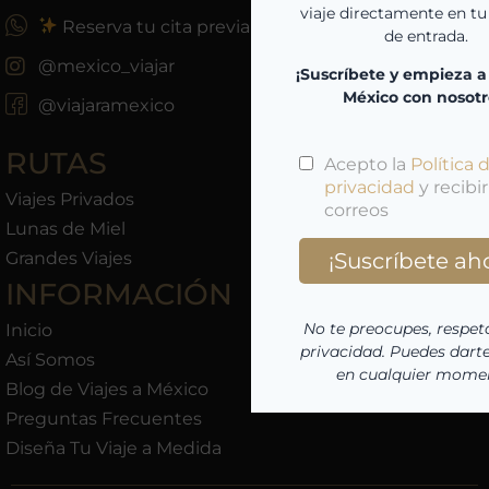
Reserva tu cita previa
@mexico_viajar
@viajaramexico
RUTAS
Viajes Privados
Lunas de Miel
Grandes Viajes
INFORMACIÓN
Inicio
Así Somos
Blog de Viajes a México
Preguntas Frecuentes
Diseña Tu Viaje a Medida