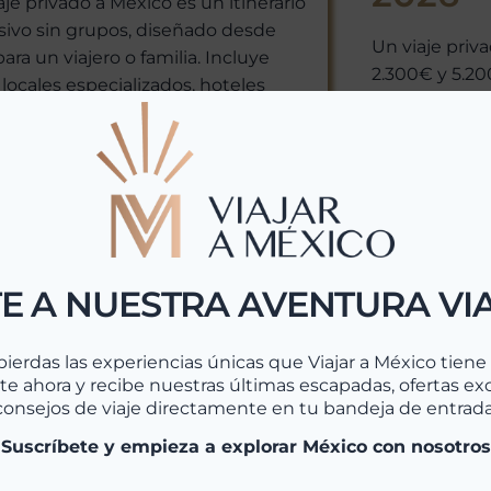
aje privado a México es un itinerario
sivo sin grupos, diseñado desde
Un viaje priv
para un viajero o familia. Incluye
2.300€ y 5.2
 locales especializados, hoteles
duración y de
que y haciendas seleccionadas,
internacionale
ados en vehículo privado y atención
Yucatán part
 En Viajar a México organizamos...
una ruta de 14
er Más >>
Leer Má
E A NUESTRA AVENTURA VI
pierdas las experiencias únicas que Viajar a México tiene p
te ahora y recibe nuestras últimas escapadas, ofertas exc
consejos de viaje directamente en tu bandeja de entrada
¡Suscríbete y empieza a explorar México con nosotros