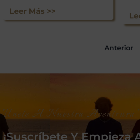
Leer Más >>
Le
Anterior
Únete A Nuestra Aventrura V
¡Suscríbete Y Empieza A