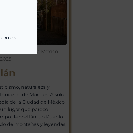
baja en
eblos Mágicos de México
 2025
lán
sticismo, naturaleza y
l corazón de Morelos. A solo
dia de la Ciudad de México
 un lugar que parece
empo: Tepoztlán, un Pueblo
do de montañas y leyendas,