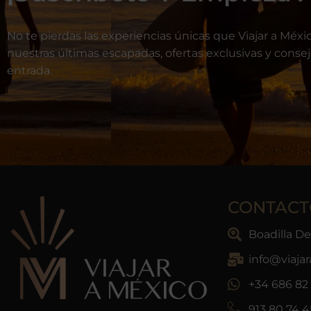
No te pierdas las experiencias únicas que Viajar a Méxic
nuestras últimas escapadas, ofertas exclusivas y conse
entrada.
CONTACT
Boadilla D
info@viaja
+34 686 82 
913 80 74 4