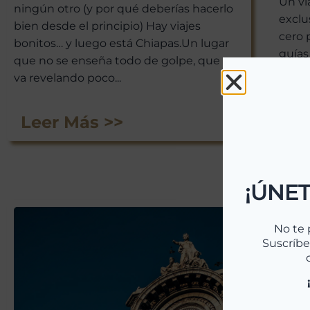
Un vi
ningún otro (y por qué deberías hacerlo
exclu
bien desde el principio) Hay viajes
cero 
bonitos… y luego está Chiapas.Un lugar
guías
que no se enseña todo de golpe, que se
bouti
va revelando poco...
trasl
24/7.
Leer Más >>
Le
¡ÚNET
No te 
Suscríbe