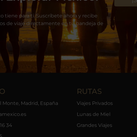
o tiene para ti. Suscríbete ahora y recibe
jos de viaje directamente en tu bandeja de
O
RUTAS
el Monte, Madrid, España
Viajes Privados
ramexico.es
Lunas de Miel
16 34
Grandes Viajes
5