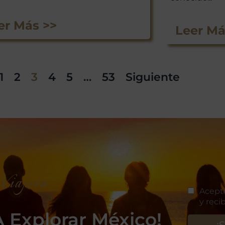
er Más >>
Leer Má
1
2
3
4
5
…
53
Siguiente
iajera
 Explorar México!