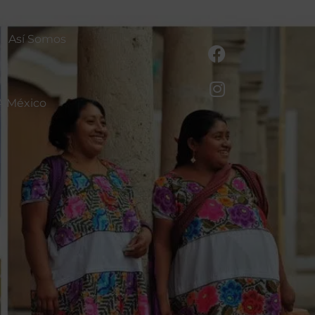
Así Somos
A México