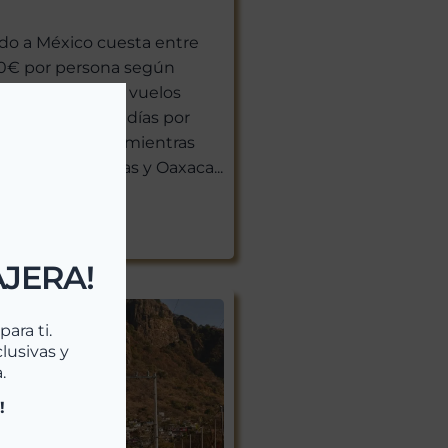
ado a México cuesta entre
00€ por persona según
stino, sin contar vuelos
s. Un viaje de 7 días por
e desde 2.300€, mientras
 días por Chiapas y Oaxaca...
s >>
AJERA!
ara ti.
lusivas y
.
!