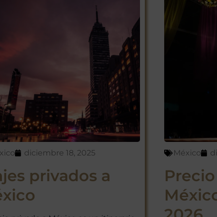
xico
diciembre 18, 2025
México
d
ajes privados a
Precio
xico
México
2026