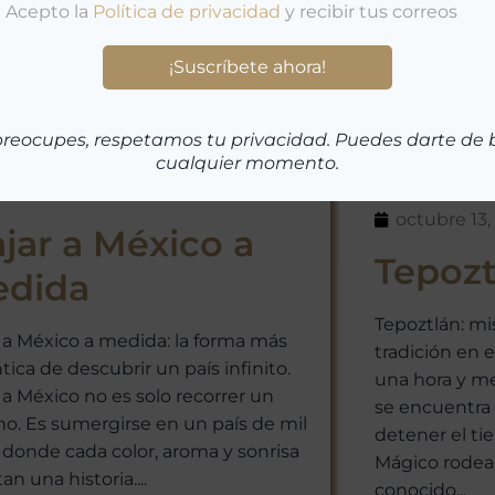
preocupes, respetamos tu privacidad. Puedes darte de 
cualquier momento.
xico
noviembre 17, 2025
México
,
Pu
octubre 13,
ajar a México a
Tepozt
dida
Tepoztlán: mi
r a México a medida: la forma más
tradición en e
tica de descubrir un país infinito.
una hora y me
r a México no es solo recorrer un
se encuentra
no. Es sumergirse en un país de mil
detener el ti
, donde cada color, aroma y sonrisa
Mágico rodea
n una historia....
conocido...