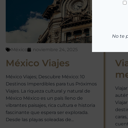
No te 
México
noviembre 24, 2025
Mé
México Viajes
Vi
me
México Viajes; Descubre México: 10
Destinos Imperdibles para tus Próximos
Viaja
Viajes. La riqueza cultural y natural de
autén
México México es un país lleno de
Viaja
vibrantes paisajes, rica cultura e historia
desti
fascinante que espera ser explorada.
caras
Desde las playas soleadas de...
cuenta