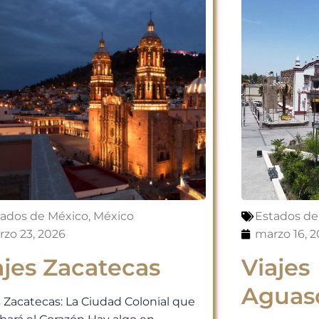
tados de México
,
México
Estados de
zo 23, 2026
marzo 16, 
ajes Zacatecas
Viajes
Aguasc
s Zacatecas: La Ciudad Colonial que