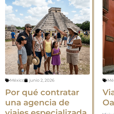
México
junio 2, 2026
Mé
Por qué contratar
Vi
una agencia de
Oa
viajes especializada