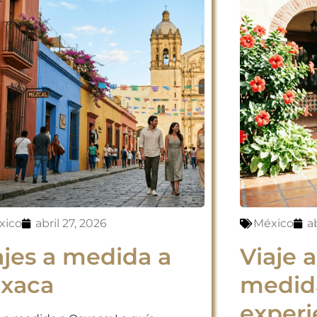
xico
abril 27, 2026
México
ab
ajes a medida a
Viaje 
xaca
medid
experi