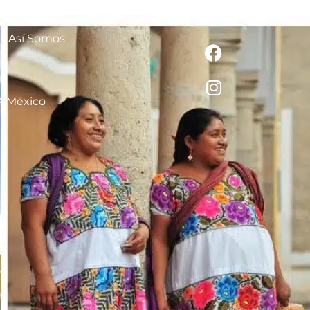
Así Somos
A México