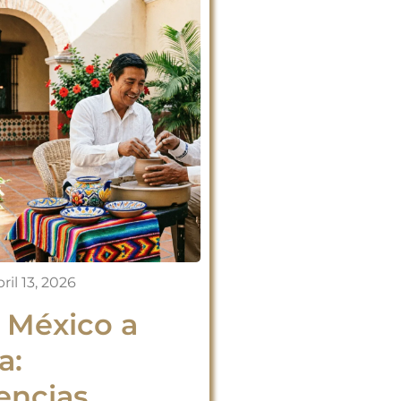
ril 13, 2026
a México a
a:
encias