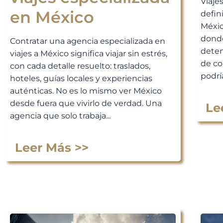
Viaje
en México
defin
Méxic
donde
Contratar una agencia especializada en
deten
viajes a México significa viajar sin estrés,
de co
con cada detalle resuelto: traslados,
podría
hoteles, guías locales y experiencias
auténticas. No es lo mismo ver México
desde fuera que vivirlo de verdad. Una
Le
agencia que solo trabaja...
Leer Más >>