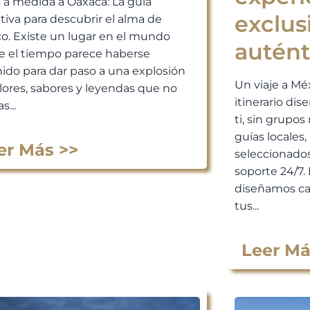
s a medida a Oaxaca: La guía
exclus
itiva para descubrir el alma de
o. Existe un lugar en el mundo
autént
 el tiempo parece haberse
ido para dar paso a una explosión
Un viaje a Mé
lores, sabores y leyendas que no
itinerario di
s...
ti, sin grupos 
guías locales
er Más >>
seleccionados
soporte 24/7. 
diseñamos ca
tus...
Leer Má