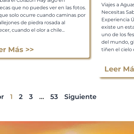
bará el Corazón Hay algo en
Viajes a Agua
ecas que no puedes ver en las fotos.
Necesitas Sab
que solo ocurre cuando caminas por
Experiencia 
allejones de piedra rosada al
existe un est
cer, cuando el olor a chile...
uno de los fe
del mundo, g
er Más >>
tiñen el cielo 
Leer Má
or
1
2
3
…
53
Siguiente