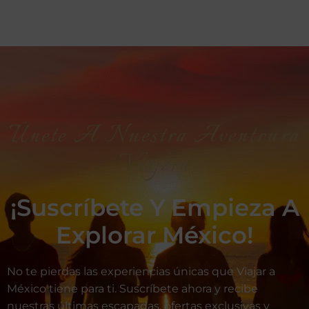
Únete A Nuestra Aventrura
Viajera
¡Suscríbete Y Empieza A
Explorar México!
No te pierdas las experiencias únicas que Viajar a
México tiene para ti. Suscríbete ahora y recibe
nuestras últimas escapadas, ofertas exclusivas y