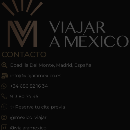
CONTACTO
Boadilla Del Monte, Madrid, España
info@viajaramexico.es
+34 686 82 16 34
913 80 74 45
✨ Reserva tu cita previa
@mexico_viajar
@viajaramexico