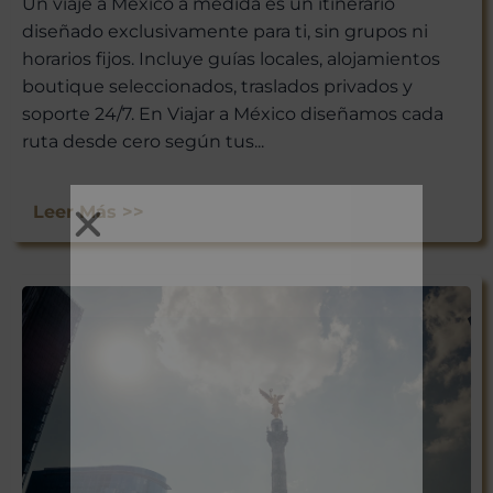
Un viaje a México a medida es un itinerario
diseñado exclusivamente para ti, sin grupos ni
horarios fijos. Incluye guías locales, alojamientos
boutique seleccionados, traslados privados y
soporte 24/7. En Viajar a México diseñamos cada
ruta desde cero según tus...
Leer Más >>