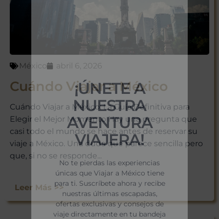
México
abril 6, 2026
¡ÚNETE A
Cuándo Viajar a México
NUESTRA
Cuándo Viajar a México: La Guía Definitiva para
AVENTURA
Elegir el Mejor Momento Hay una pregunta que
casi todo el mundo se hace antes de reservar su
VIAJERA!
viaje a México. Una duda que parece sencilla pero
que, si no se responde...
No te pierdas las experiencias
únicas que Viajar a México tiene
para ti. Suscríbete ahora y recibe
Leer Más >>
nuestras últimas escapadas,
ofertas exclusivas y consejos de
viaje directamente en tu bandeja