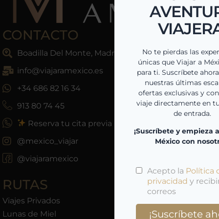
CONTACTO
Boadilla Del Monte, Madrid, España
info@viajaramexico.es
+34 686 82 16 34
913 80 74 45
Reserva tu cita previa
@mexico_viajar
@viajaramexico
RUTAS
Viajes Privados
Lunas de Miel