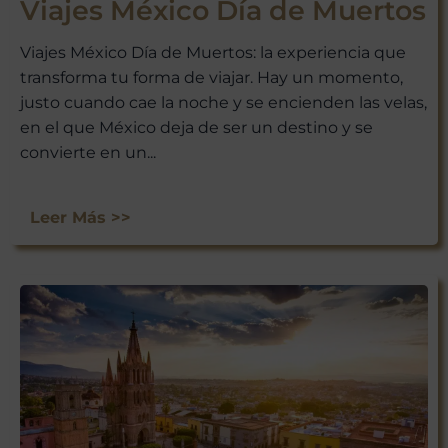
Viajes México Día de Muertos
Viajes México Día de Muertos: la experiencia que
transforma tu forma de viajar. Hay un momento,
justo cuando cae la noche y se encienden las velas,
¡ÚNETE A
en el que México deja de ser un destino y se
NUESTRA
convierte en un...
AVENTURA
VIAJERA!
Leer Más >>
No te pierdas las experiencias
únicas que Viajar a México tiene
para ti. Suscríbete ahora y recibe
nuestras últimas escapadas,
ofertas exclusivas y consejos de
viaje directamente en tu bandeja
de entrada.
¡Suscríbete y empieza a explorar