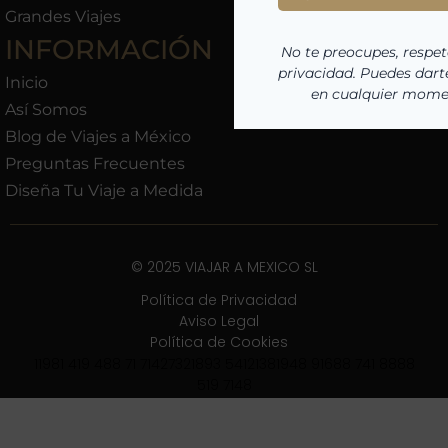
Grandes Viajes
INFORMACIÓN
Inicio
Así Somos
Blog de Viajes a México
Preguntas Frecuentes
Diseña Tu Viaje a Medida
© 2025 VIAJAR A MEXICO SL
Política de Privacidad
Aviso Legal
Política de Cookies
11981 419 488 71 71427321893 54121381948 91688 741 8888
519 7148