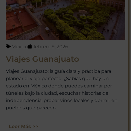
México con nosotros!
México
febrero 9, 2026
Viajes Guanajuato
No te preocupes, respetamos tu
privacidad. Puedes darte de baja
Viajes Guanajuato; la guía clara y práctica para
en cualquier momento.
planear el viaje perfecto. ¿Sabías que hay un
estado en México donde puedes caminar por
túneles bajo la ciudad, escuchar historias de
independencia, probar vinos locales y dormir en
pueblos que parecen...
Leer Más >>