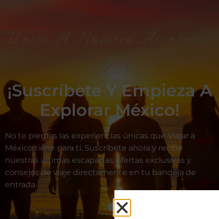
Únete A Nuestra Aventrura
Viajera
¡Suscríbete Y Empieza A
Explorar México!
No te pierdas las experiencias únicas que Viajar a
México tiene para ti. Suscríbete ahora y recibe
nuestras últimas escapadas, ofertas exclusivas y
consejos de viaje directamente en tu bandeja de
entrada.