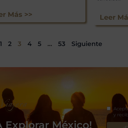
er Más >>
Leer Má
1
2
3
4
5
…
53
Siguiente
iajera
 Explorar México!