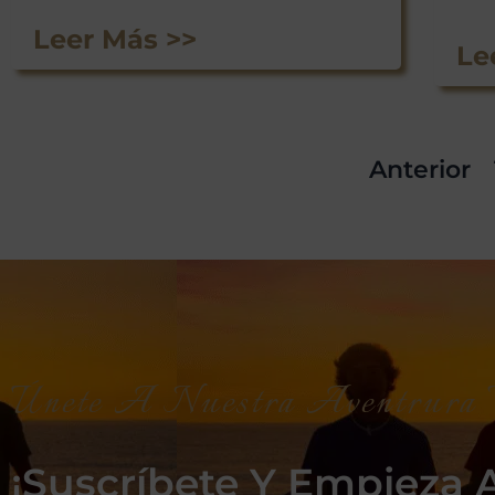
Leer Más >>
Le
Anterior
Únete A Nuestra Aventrura V
¡Suscríbete Y Empieza A