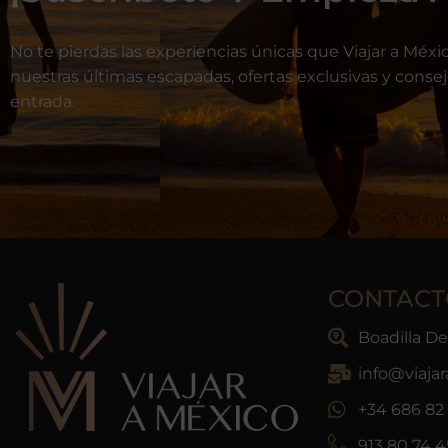
No te pierdas las experiencias únicas que Viajar a Méxic
nuestras últimas escapadas, ofertas exclusivas y conse
entrada.
CONTACT
Boadilla D
info@viaja
+34 686 82 
913 80 74 4