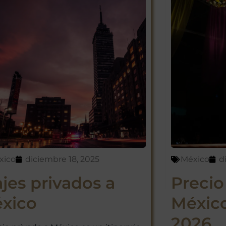
xico
diciembre 18, 2025
México
d
ajes privados a
Precio
xico
México
2026