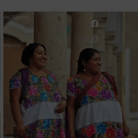
Así Somos
A México