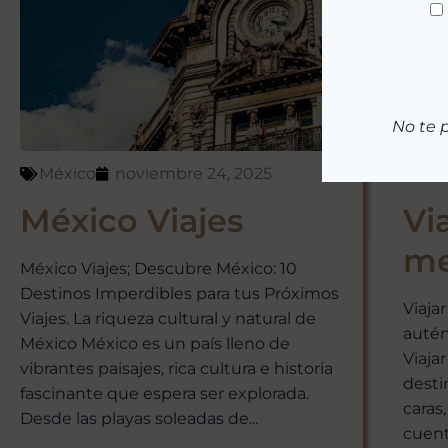
No te 
México
noviembre 24, 2025
Mé
México Viajes
Vi
me
México Viajes; Descubre México: 10
Destinos Imperdibles para tus Próximos
Viaja
Viajes. La riqueza cultural y natural de
autén
México México es un país lleno de
Viaja
vibrantes paisajes, rica cultura e historia
desti
fascinante que espera ser explorada.
caras
Desde las playas soleadas de...
cuenta