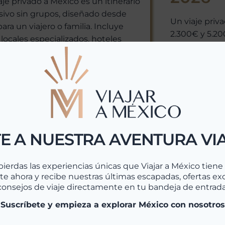
aje privado a México es un itinerario
sivo sin grupos, diseñado desde
Un viaje priv
para un viajero o familia. Incluye
2.300€ y 5.2
 locales especializados, hoteles
duración y de
que y haciendas seleccionadas,
internacionale
ados en vehículo privado y atención
Yucatán part
 En Viajar a México organizamos...
una ruta de 14
er Más >>
Leer Má
E A NUESTRA AVENTURA VI
pierdas las experiencias únicas que Viajar a México tiene p
te ahora y recibe nuestras últimas escapadas, ofertas exc
consejos de viaje directamente en tu bandeja de entrada
¡Suscríbete y empieza a explorar México con nosotros