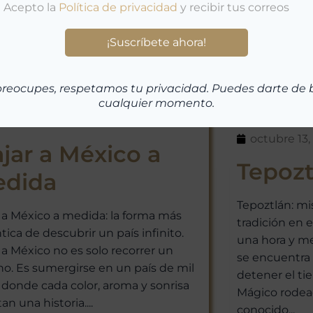
preocupes, respetamos tu privacidad. Puedes darte de 
cualquier momento.
xico
noviembre 17, 2025
México
,
Pu
octubre 13,
ajar a México a
Tepozt
dida
Tepoztlán: mi
r a México a medida: la forma más
tradición en e
tica de descubrir un país infinito.
una hora y me
r a México no es solo recorrer un
se encuentra
no. Es sumergirse en un país de mil
detener el ti
, donde cada color, aroma y sonrisa
Mágico rodea
n una historia....
conocido...