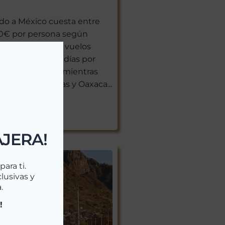
ado a México cuesta entre
00€ por persona según
stino, sin contar vuelos
s. Un viaje de 7 días por
e desde 2.300€, mientras
 días por Chiapas y Oaxaca...
s >>
AJERA!
ara ti.
lusivas y
.
!