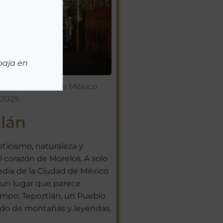
baja en
eblos Mágicos de México
 2025
lán
sticismo, naturaleza y
l corazón de Morelos. A solo
dia de la Ciudad de México
 un lugar que parece
empo: Tepoztlán, un Pueblo
do de montañas y leyendas,