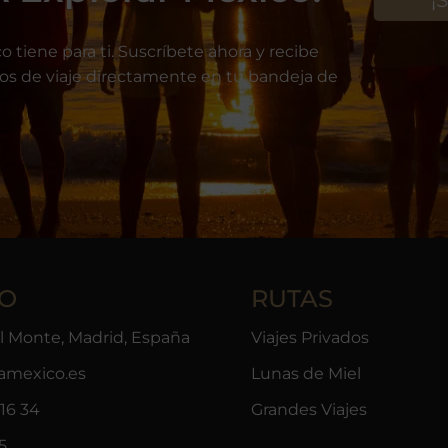
o tiene para ti. Suscríbete ahora y recibe
jos de viaje directamente en tu bandeja de
O
RUTAS
el Monte, Madrid, España
Viajes Privados
ramexico.es
Lunas de Miel
16 34
Grandes Viajes
5