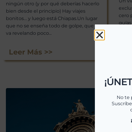
Un vi
ningún otro (y por qué deberías hacerlo
exclu
bien desde el principio) Hay viajes
cero 
bonitos… y luego está Chiapas.Un lugar
guías
que no se enseña todo de golpe, que se
bouti
va revelando poco...
trasl
24/7.
Leer Más >>
Le
¡ÚNET
No te 
Suscríbe