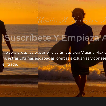
Únete A Nuestra Aventrura V
¡Suscríbete Y Empieza A
No te pierdas las experiencias únicas que Viajar a Méxic
nuestras últimas escapadas, ofertas exclusivas y conse
entrada.