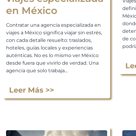
Viaje
en México
defin
Méxic
donde
Contratar una agencia especializada en
deten
viajes a México significa viajar sin estrés,
de co
con cada detalle resuelto: traslados,
podría
hoteles, guías locales y experiencias
auténticas. No es lo mismo ver México
desde fuera que vivirlo de verdad. Una
Le
agencia que solo trabaja...
Leer Más >>