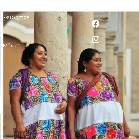
Así Somos
A México