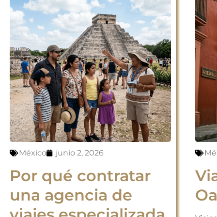
México
junio 2, 2026
Mé
Por qué contratar
Vi
una agencia de
Oa
viajes especializada