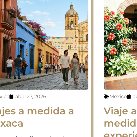
xico
abril 27, 2026
México
ab
ajes a medida a
Viaje 
xaca
medid
experi