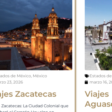
tados de México
,
México
Estados de
zo 23, 2026
marzo 16, 
ajes Zacatecas
Viajes
Aguasc
s Zacatecas: La Ciudad Colonial que