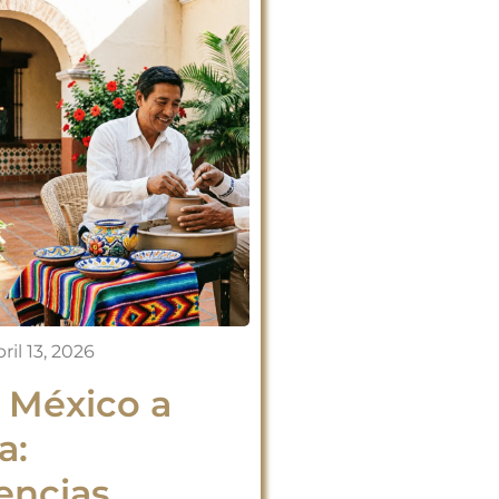
ril 13, 2026
a México a
a:
encias