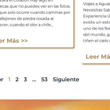
bará el Corazón Hay algo en
Viajes a Agua
ecas que no puedes ver en las fotos.
Necesitas Sab
que solo ocurre cuando caminas por
Experiencia 
allejones de piedra rosada al
existe un est
cer, cuando el olor a chile...
uno de los fe
del mundo, g
er Más >>
tiñen el cielo 
Leer Má
or
1
2
3
…
53
Siguiente