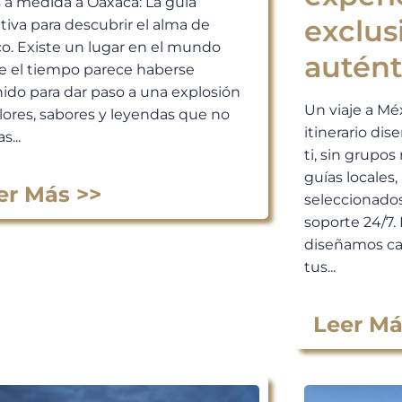
s a medida a Oaxaca: La guía
exclus
itiva para descubrir el alma de
o. Existe un lugar en el mundo
autént
 el tiempo parece haberse
ido para dar paso a una explosión
Un viaje a Mé
lores, sabores y leyendas que no
itinerario di
s...
ti, sin grupos 
guías locales
er Más >>
seleccionados
soporte 24/7. 
diseñamos ca
tus...
Leer Má