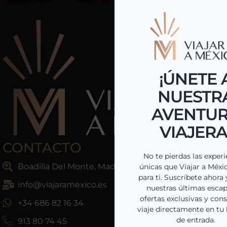
CONTACTO
Boadilla Del Monte, Madrid, España
info@viajaramexico.es
+34 686 82 16 34
913 80 74 45