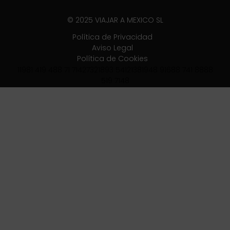
© 2025 VIAJAR A MEXICO SL
Política de Privacidad
Aviso Legal
Política de Cookies
11981 419 488 71 71427321893 54121381948 91688 741 8888
519 7148