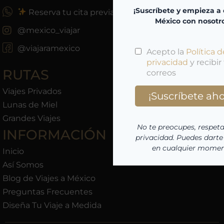
Reserva tu cita previa
@mexico_viajar
@viajaramexico
RUTAS
Viajes Privados
Lunas de Miel
Grandes Viajes
INFORMACIÓN
Inicio
Así Somos
Blog de Viajes a México
Preguntas Frecuentes
Diseña Tu Viaje a Medida