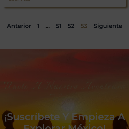
Anterior
1
…
51
52
53
Siguiente
Únete A Nuestra Aventrura
Viajera
¡Suscríbete Y Empieza A
Explorar México!