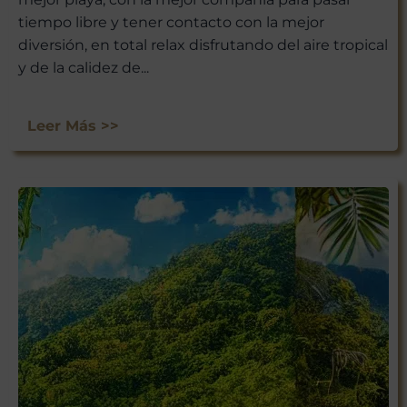
tiempo libre y tener contacto con la mejor
diversión, en total relax disfrutando del aire tropical
y de la calidez de...
Leer Más >>
¡ÚNETE A
NUESTRA
AVENTURA
VIAJERA!
No te pierdas las experiencias
únicas que Viajar a México tiene
para ti. Suscríbete ahora y recibe
nuestras últimas escapadas,