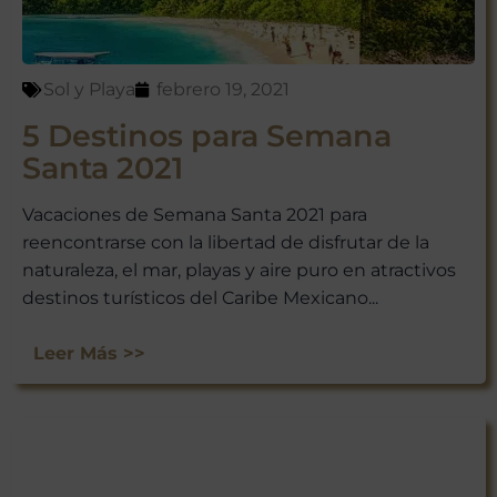
ofertas exclusivas y consejos de
viaje directamente en tu bandeja
de entrada.
Sol y Playa
febrero 19, 2021
¡Suscríbete y empieza a explorar
México con nosotros!
5 Destinos para Semana
Santa 2021
Vacaciones de Semana Santa 2021 para
reencontrarse con la libertad de disfrutar de la
naturaleza, el mar, playas y aire puro en atractivos
destinos turísticos del Caribe Mexicano...
Leer Más >>
No te preocupes, respetamos tu
privacidad. Puedes darte de baja
en cualquier momento.