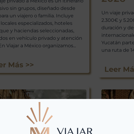
aje privado a México es un itinerario
sivo sin grupos, diseñado desde
Un viaje priv
para un viajero o familia. Incluye
2.300€ y 5.2
 locales especializados, hoteles
duración y de
que y haciendas seleccionadas,
internacionale
ados en vehículo privado y atención
Yucatán part
 En Viajar a México organizamos...
una ruta de 14
er Más >>
Leer Má