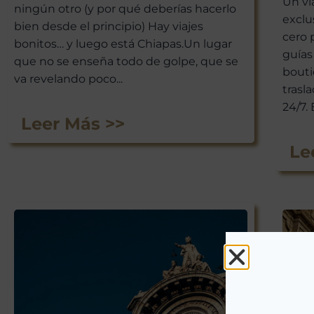
Un vi
ningún otro (y por qué deberías hacerlo
exclu
bien desde el principio) Hay viajes
cero 
bonitos… y luego está Chiapas.Un lugar
guías
que no se enseña todo de golpe, que se
bouti
va revelando poco...
trasl
24/7.
Leer Más >>
Le