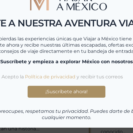
E A NUESTRA AVENTURA VI
pierdas las experiencias únicas que Viajar a México tiene p
te ahora y recibe nuestras últimas escapadas, ofertas exc
consejos de viaje directamente en tu bandeja de entrada
xico
noviembre 17, 2025
México
,
Pu
octubre 13,
¡Suscríbete y empieza a explorar México con nosotros
ajar a México a
Tepozt
dida
Tepoztlán: mi
r a México a medida: la forma más
tradición en e
tica de descubrir un país infinito.
una hora y me
r a México no es solo recorrer un
se encuentra
preocupes, respetamos tu privacidad. Puedes darte de 
no. Es sumergirse en un país de mil
detener el ti
cualquier momento.
, donde cada color, aroma y sonrisa
Mágico rodea
n una historia....
conocido...