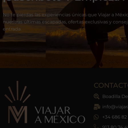
No te pierdas las experiencias únicas que Viajar a Méxic
nuestras últimas escapadas, ofertas exclusivas y conse
entrada.
CONTACT
Boadilla D
info@viaja
+34 686 82 
913 80 74 4