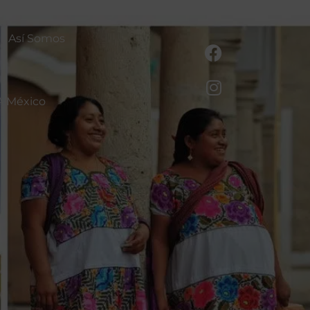
Así Somos
A México