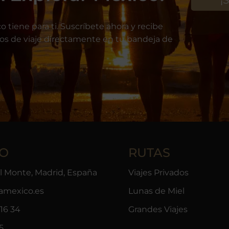
o tiene para ti. Suscríbete ahora y recibe
jos de viaje directamente en tu bandeja de
O
RUTAS
el Monte, Madrid, España
Viajes Privados
ramexico.es
Lunas de Miel
16 34
Grandes Viajes
5