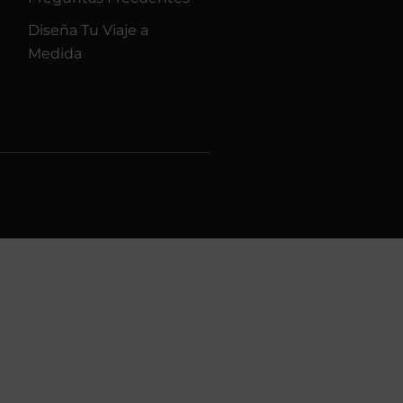
Diseña Tu Viaje a
Medida
11981 419 488 71 71427321893 54121381948 91688 741
8888 519 7148