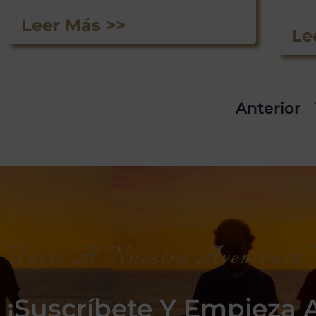
Leer Más >>
Le
Anterior
Únete A Nuestra Aventrura V
¡Suscríbete Y Empieza A