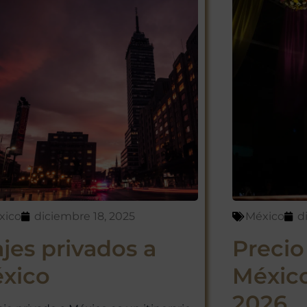
xico
diciembre 18, 2025
México
d
ajes privados a
Precio
xico
México
2026