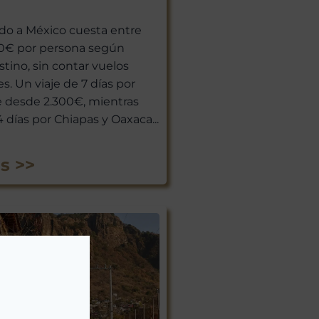
ado a México cuesta entre
00€ por persona según
stino, sin contar vuelos
s. Un viaje de 7 días por
e desde 2.300€, mientras
 días por Chiapas y Oaxaca...
s >>