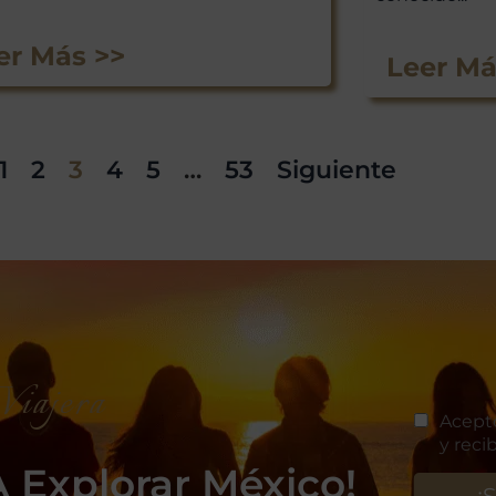
er Más >>
Leer Má
1
2
3
4
5
…
53
Siguiente
iajera
 Explorar México!