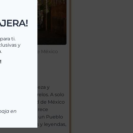
AJERA!
ara ti.
lusivas y
.
eblos Mágicos de México
 2025
!
lán
sticismo, naturaleza y
l corazón de Morelos. A solo
dia de la Ciudad de México
 un lugar que parece
baja en
empo: Tepoztlán, un Pueblo
do de montañas y leyendas,