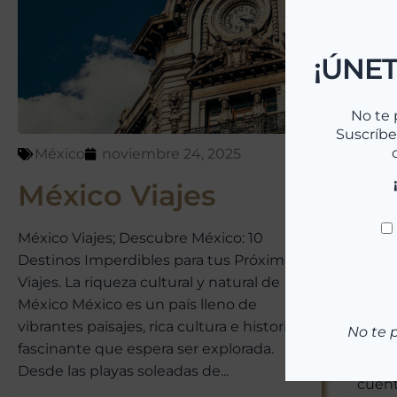
¡ÚNET
No te 
Suscríbe
México
noviembre 24, 2025
Mé
México Viajes
Vi
me
México Viajes; Descubre México: 10
Destinos Imperdibles para tus Próximos
Viaja
Viajes. La riqueza cultural y natural de
autén
México México es un país lleno de
Viaja
vibrantes paisajes, rica cultura e historia
No te 
desti
fascinante que espera ser explorada.
caras
Desde las playas soleadas de...
cuenta