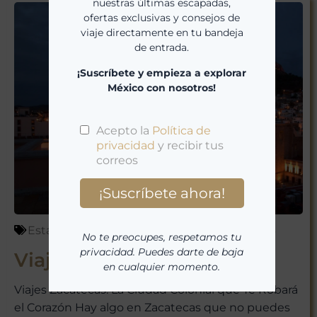
de entrada.
¡Suscríbete y empieza a explorar
México con nosotros!
No te preocupes, respetamos tu
privacidad. Puedes darte de baja
en cualquier momento.
Estados de México
,
México
marzo 23, 2026
Viajes Zacatecas
Viajes Zacatecas: La Ciudad Colonial que Te Robará
el Corazón Hay algo en Zacatecas que no puedes