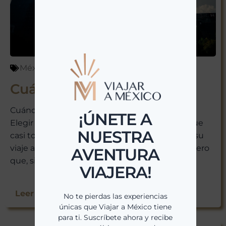
México
abril 6, 2026
¡ÚNETE A
Cuándo Viajar a México
NUESTRA
Cuándo Viajar a México: La Guía Definitiva para
AVENTURA
Elegir el Mejor Momento Hay una pregunta que
casi todo el mundo se hace antes de reservar su
VIAJERA!
viaje a México. Una duda que parece sencilla pero
que, si no se responde...
No te pierdas las experiencias
únicas que Viajar a México tiene
para ti. Suscríbete ahora y recibe
Leer Más >>
nuestras últimas escapadas,
ofertas exclusivas y consejos de
viaje directamente en tu bandeja