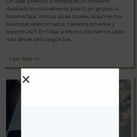
Un viaje a México a medida es un itinerario
diseñado exclusivamente para ti, sin grupos ni
horarios fijos. Incluye guías locales, alojamientos
boutique seleccionados, traslados privados y
soporte 24/7. En Viajar a México diseñamos cada
ruta desde cero según tus...
Leer Más >>