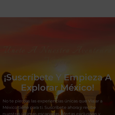
Únete A Nuestra Aventrura
Viajera
¡Suscríbete Y Empieza A
Explorar México!
No te pierdas las experiencias únicas que Viajar a
México tiene para ti. Suscríbete ahora y recibe
nuestras últimas escapadas, ofertas exclusivas y