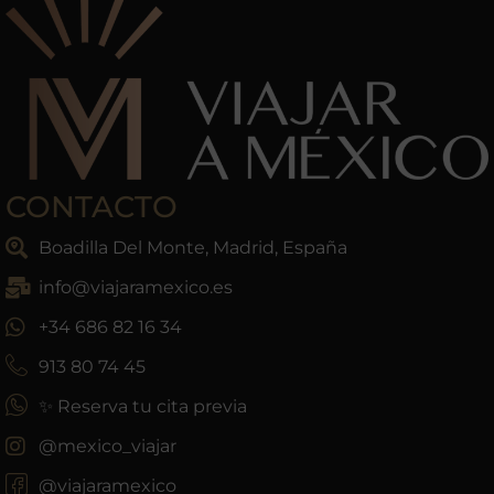
CONTACTO
Boadilla Del Monte, Madrid, España
info@viajaramexico.es
+34 686 82 16 34
913 80 74 45
✨ Reserva tu cita previa
@mexico_viajar
@viajaramexico