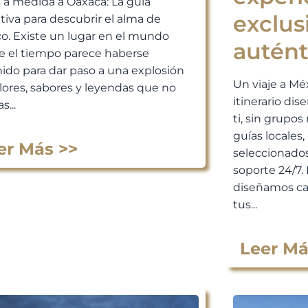
s a medida a Oaxaca: La guía
exclus
itiva para descubrir el alma de
o. Existe un lugar en el mundo
autént
 el tiempo parece haberse
ido para dar paso a una explosión
Un viaje a Mé
lores, sabores y leyendas que no
itinerario di
s...
ti, sin grupos 
guías locales
er Más >>
seleccionados
soporte 24/7. 
diseñamos ca
tus...
Leer Má