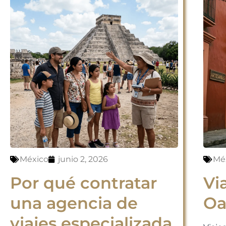
México
junio 2, 2026
Mé
Por qué contratar
Vi
una agencia de
Oa
viajes especializada