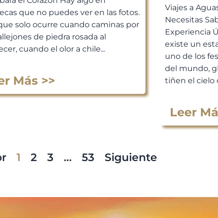
bará el Corazón Hay algo en
Viajes a Agua
ecas que no puedes ver en las fotos.
Necesitas Sab
que solo ocurre cuando caminas por
Experiencia 
allejones de piedra rosada al
existe un est
cer, cuando el olor a chile...
uno de los fe
del mundo, g
er Más >>
tiñen el cielo 
Leer Má
or
1
2
3
…
53
Siguiente