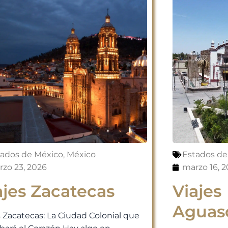
tados de México
,
México
Estados de
zo 23, 2026
marzo 16, 
ajes Zacatecas
Viajes
Aguasc
s Zacatecas: La Ciudad Colonial que