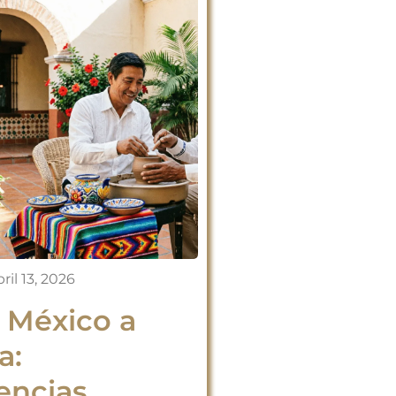
ril 13, 2026
a México a
a:
encias