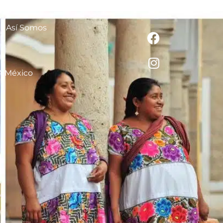
Así Somos
A México