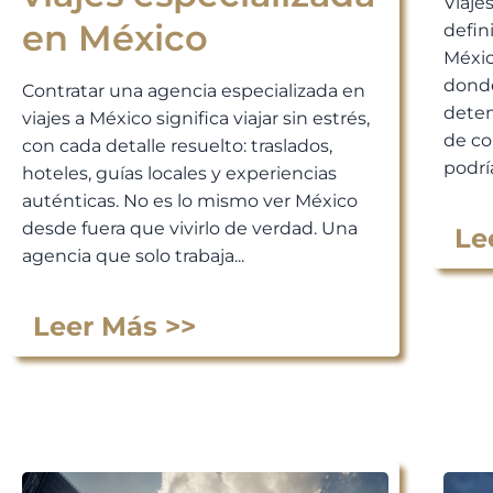
Viaje
en México
defin
Méxic
donde
Contratar una agencia especializada en
deten
viajes a México significa viajar sin estrés,
de co
con cada detalle resuelto: traslados,
podría
hoteles, guías locales y experiencias
auténticas. No es lo mismo ver México
desde fuera que vivirlo de verdad. Una
Le
agencia que solo trabaja...
Leer Más >>