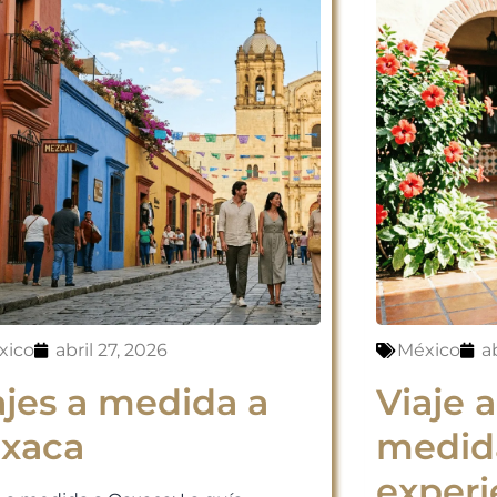
xico
abril 27, 2026
México
ab
ajes a medida a
Viaje 
xaca
medid
experi