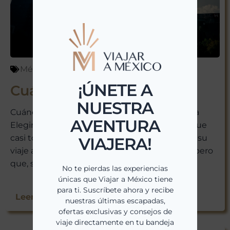
México
abril 6, 2026
¡ÚNETE A
Cuándo Viajar a México
NUESTRA
Cuándo Viajar a México: La Guía Definitiva para
AVENTURA
Elegir el Mejor Momento Hay una pregunta que
casi todo el mundo se hace antes de reservar su
VIAJERA!
viaje a México. Una duda que parece sencilla pero
que, si no se responde...
No te pierdas las experiencias
únicas que Viajar a México tiene
para ti. Suscríbete ahora y recibe
Leer Más >>
nuestras últimas escapadas,
ofertas exclusivas y consejos de
viaje directamente en tu bandeja