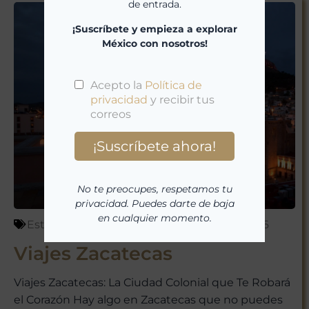
de entrada.
¡Suscríbete y empieza a explorar
México con nosotros!
No te preocupes, respetamos tu
privacidad. Puedes darte de baja
en cualquier momento.
Estados de México
,
México
marzo 23, 2026
Viajes Zacatecas
Viajes Zacatecas: La Ciudad Colonial que Te Robará
el Corazón Hay algo en Zacatecas que no puedes