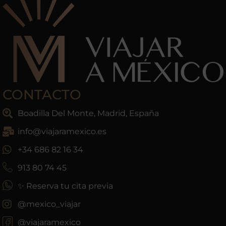
CONTACTO
Boadilla Del Monte, Madrid, España
info@viajaramexico.es
+34 686 82 16 34
913 80 74 45
✨ Reserva tu cita previa
@mexico_viajar
@viajaramexico