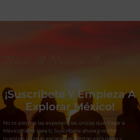
Únete A Nuestra Aventrura
Viajera
¡Suscríbete Y Empieza A
Explorar México!
No te pierdas las experiencias únicas que Viajar a
México tiene para ti. Suscríbete ahora y recibe
nuestras últimas escapadas, ofertas exclusivas y