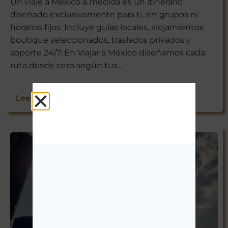
Un viaje a México a medida es un itinerario
diseñado exclusivamente para ti, sin grupos ni
horarios fijos. Incluye guías locales, alojamientos
boutique seleccionados, traslados privados y
soporte 24/7. En Viajar a México diseñamos cada
ruta desde cero según tus...
Leer Más >>