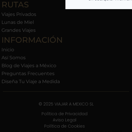
RUTAS
Viajes Privados
Lunas de Miel
Grandes Viajes
INFORMACIÓN
Inicio
Así Somos
Blog de Viajes a México
Preguntas Frecuentes
Diseña Tu Viaje a Medida
© 2025 VIAJAR A MEXICO SL
Política de Privacidad
Aviso Legal
Política de Cookies