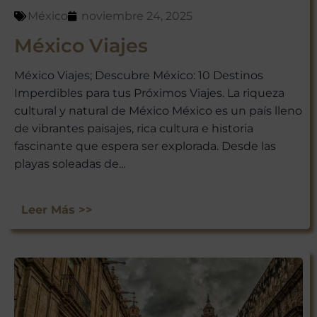
México
noviembre 24, 2025
México Viajes
México Viajes; Descubre México: 10 Destinos
Imperdibles para tus Próximos Viajes. La riqueza
¡ÚNETE A
cultural y natural de México México es un país lleno
de vibrantes paisajes, rica cultura e historia
NUESTRA
fascinante que espera ser explorada. Desde las
AVENTURA
playas soleadas de...
VIAJERA!
Leer Más >>
No te pierdas las experiencias
únicas que Viajar a México tiene
para ti. Suscríbete ahora y recibe
nuestras últimas escapadas,
ofertas exclusivas y consejos de
viaje directamente en tu bandeja
de entrada.