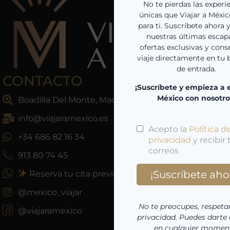
CONTACTO
Boadilla Del Monte, Madrid, España
info@viajaramexico.es
+34 686 82 16 34
913 80 74 45
Reserva tu cita previa
@mexico_viajar
@viajaramexico