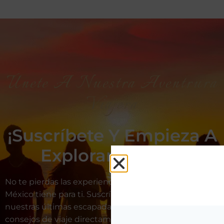
Únete A Nuestra Aventrura
Viajera
¡Suscríbete Y Empieza A
Explorar México!
No te pierdas las experiencias únicas que Viajar a
México tiene para ti. Suscríbete ahora y recibe
nuestras últimas escapadas, ofertas exclusivas y
consejos de viaje directamente en tu bandeja de