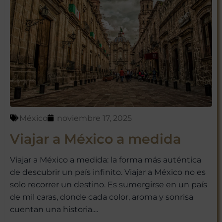
¡Suscríbete y empieza a explorar
México con nosotros!
México
noviembre 17, 2025
No te preocupes, respetamos tu
Viajar a México a medida
privacidad. Puedes darte de baja
en cualquier momento.
Viajar a México a medida: la forma más auténtica
de descubrir un país infinito. Viajar a México no es
solo recorrer un destino. Es sumergirse en un país
de mil caras, donde cada color, aroma y sonrisa
cuentan una historia....