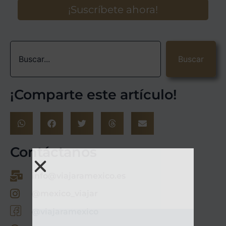
Buscar
¡Comparte este artículo!
Contáctanos
info@viajaramexico.es
@mexico_viajar
@viajaramexico