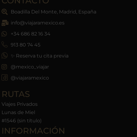
CONTACTO
Boadilla Del Monte, Madrid, España
info@viajaramexico.es
+34 686 82 16 34
913 80 74 45
✨ Reserva tu cita previa
@mexico_viajar
@viajaramexico
RUTAS
Viajes Privados
Lunas de Miel
#1546 (sin título)
INFORMACIÓN