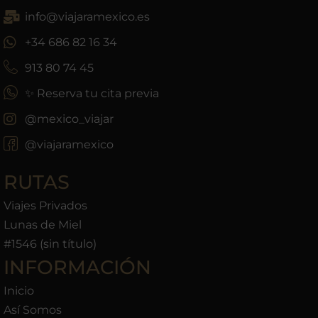
info@viajaramexico.es
+34 686 82 16 34
913 80 74 45
✨ Reserva tu cita previa
@mexico_viajar
@viajaramexico
RUTAS
Viajes Privados
Lunas de Miel
#1546 (sin título)
INFORMACIÓN
Inicio
Así Somos