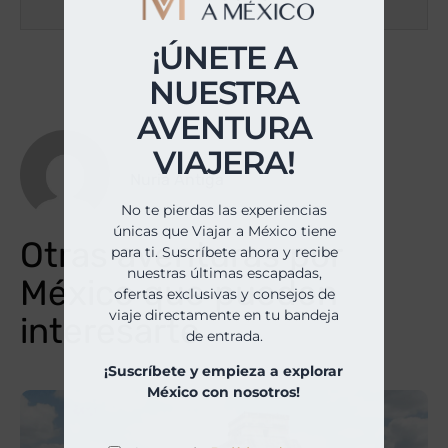
¡ÚNETE A
NUESTRA
AVENTURA
VIAJERA!
Nuria Antiga
No te pierdas las experiencias
únicas que Viajar a México tiene
Otras aventuras por
para ti. Suscríbete ahora y recibe
nuestras últimas escapadas,
México que pueden
ofertas exclusivas y consejos de
viaje directamente en tu bandeja
interesarte
de entrada.
¡Suscríbete y empieza a explorar
México con nosotros!