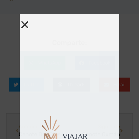
Comparte:
WhatsApp
Facebook
Twitter
Threads
Email
Anterior
Siguiente
Cenote Dos Ojos
Cenote Oxmán