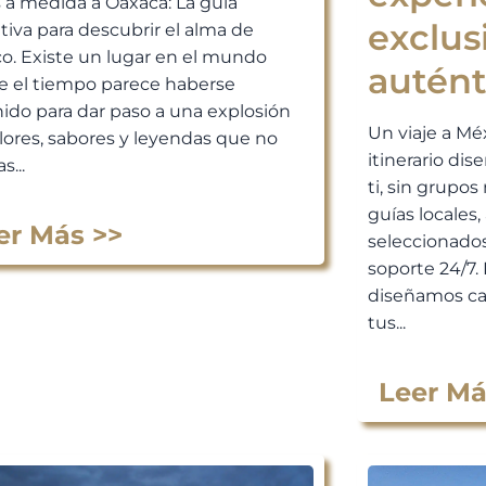
s a medida a Oaxaca: La guía
exclus
itiva para descubrir el alma de
o. Existe un lugar en el mundo
autént
 el tiempo parece haberse
ido para dar paso a una explosión
Un viaje a Mé
lores, sabores y leyendas que no
itinerario di
s...
ti, sin grupos 
guías locales
er Más >>
seleccionados
soporte 24/7. 
diseñamos ca
tus...
Leer Má