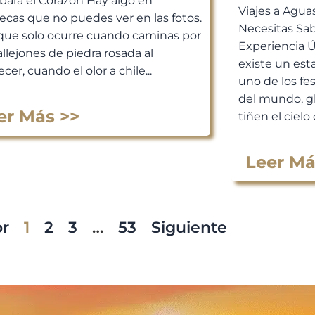
bará el Corazón Hay algo en
Viajes a Agua
ecas que no puedes ver en las fotos.
Necesitas Sab
que solo ocurre cuando caminas por
Experiencia 
allejones de piedra rosada al
existe un est
cer, cuando el olor a chile...
uno de los fe
del mundo, g
er Más >>
tiñen el cielo 
Leer Má
or
1
2
3
…
53
Siguiente