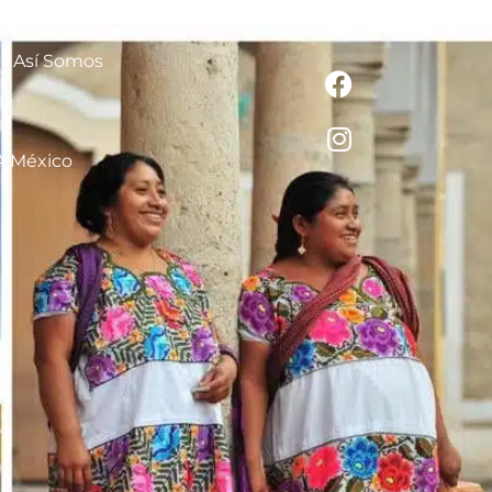
Así Somos
A México