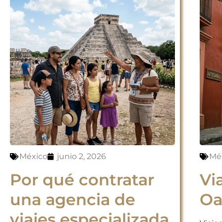
México
junio 2, 2026
Mé
Por qué contratar
Vi
una agencia de
Oa
viajes especializada