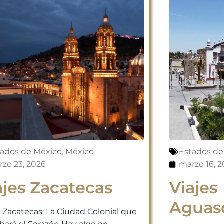
tados de México
,
México
Estados de
zo 23, 2026
marzo 16, 
ajes Zacatecas
Viajes
Aguasc
s Zacatecas: La Ciudad Colonial que