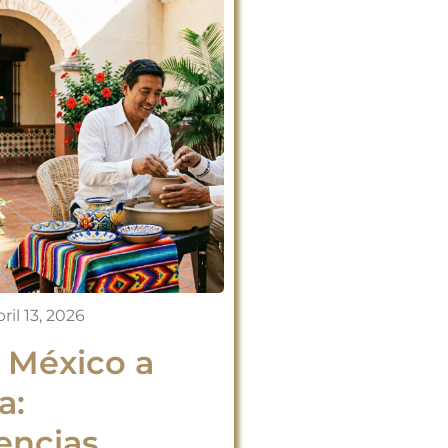
ril 13, 2026
a México a
a:
encias