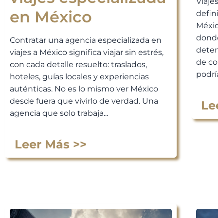
Viaje
en México
defin
Méxic
donde
Contratar una agencia especializada en
deten
viajes a México significa viajar sin estrés,
de co
con cada detalle resuelto: traslados,
podría
hoteles, guías locales y experiencias
auténticas. No es lo mismo ver México
desde fuera que vivirlo de verdad. Una
Le
agencia que solo trabaja...
Leer Más >>