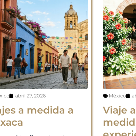
xico
abril 27, 2026
México
ab
ajes a medida a
Viaje 
xaca
medid
experi