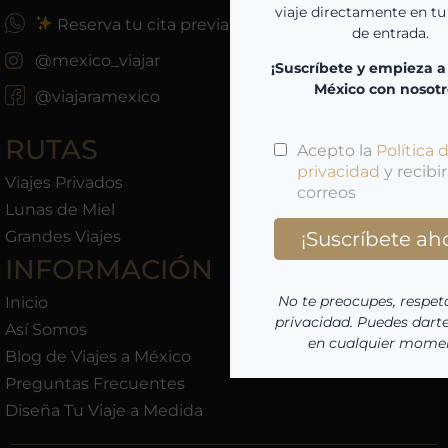
Reserva tu cita previa
@mexico_viajar
@viajaramexico
RUTAS
Viajes Privados
Lunas de Miel
Grandes Viajes
INFORMACIÓN
Inicio
Así Somos
Blog de Viajes a México
Preguntas Frecuentes
Diseña Tu Viaje a Medida