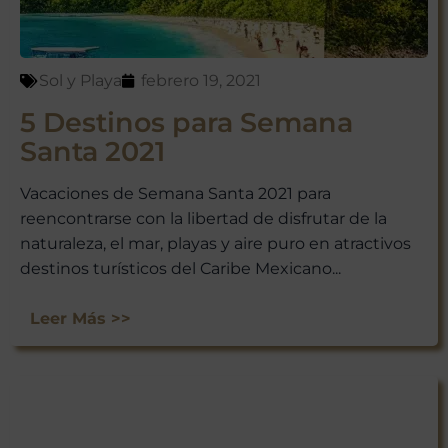
ofertas exclusivas y consejos de
viaje directamente en tu bandeja
de entrada.
Sol y Playa
febrero 19, 2021
¡Suscríbete y empieza a explorar
México con nosotros!
5 Destinos para Semana
Santa 2021
Vacaciones de Semana Santa 2021 para
reencontrarse con la libertad de disfrutar de la
naturaleza, el mar, playas y aire puro en atractivos
destinos turísticos del Caribe Mexicano...
Leer Más >>
No te preocupes, respetamos tu
privacidad. Puedes darte de baja
en cualquier momento.