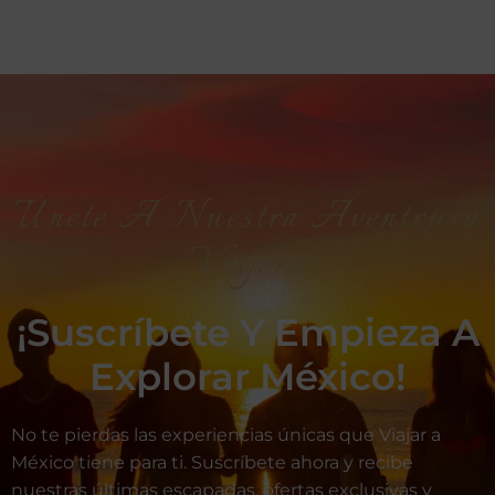
Únete A Nuestra Aventrura
Viajera
¡Suscríbete Y Empieza A
Explorar México!
No te pierdas las experiencias únicas que Viajar a
México tiene para ti. Suscríbete ahora y recibe
nuestras últimas escapadas, ofertas exclusivas y