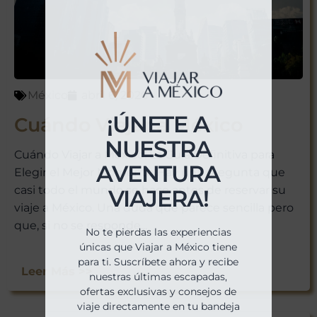
México
abril 6, 2026
¡ÚNETE A
Cuándo Viajar a México
NUESTRA
Cuándo Viajar a México: La Guía Definitiva para
AVENTURA
Elegir el Mejor Momento Hay una pregunta que
casi todo el mundo se hace antes de reservar su
VIAJERA!
viaje a México. Una duda que parece sencilla pero
que, si no se responde...
No te pierdas las experiencias
únicas que Viajar a México tiene
para ti. Suscríbete ahora y recibe
Leer Más >>
nuestras últimas escapadas,
ofertas exclusivas y consejos de
viaje directamente en tu bandeja