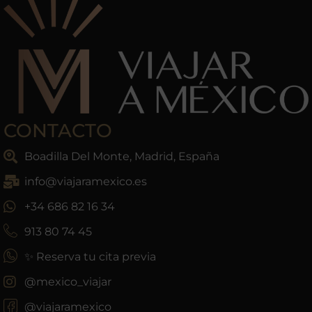
CONTACTO
Boadilla Del Monte, Madrid, España
info@viajaramexico.es
+34 686 82 16 34
913 80 74 45
✨ Reserva tu cita previa
@mexico_viajar
@viajaramexico