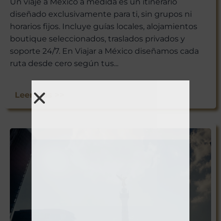
Un viaje a México a medida es un itinerario
diseñado exclusivamente para ti, sin grupos ni
horarios fijos. Incluye guías locales, alojamientos
boutique seleccionados, traslados privados y
soporte 24/7. En Viajar a México diseñamos cada
ruta desde cero según tus...
Leer Más >>