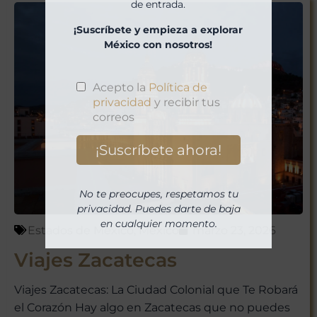
de entrada.
¡Suscríbete y empieza a explorar
México con nosotros!
No te preocupes, respetamos tu
privacidad. Puedes darte de baja
en cualquier momento.
Estados de México
,
México
marzo 23, 2026
Viajes Zacatecas
Viajes Zacatecas: La Ciudad Colonial que Te Robará
el Corazón Hay algo en Zacatecas que no puedes