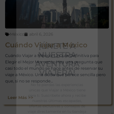
México
abril 6, 2026
Cuándo Viajar a México
¡ÚNETE A
NUESTRA
Cuándo Viajar a México: La Guía Definitiva para
AVENTURA
Elegir el Mejor Momento Hay una pregunta que
casi todo el mundo se hace antes de reservar su
VIAJERA!
viaje a México. Una duda que parece sencilla pero
que, si no se responde...
No te pierdas las experiencias
únicas que Viajar a México tiene
para ti. Suscríbete ahora y recibe
Leer Más >>
nuestras últimas escapadas,
ofertas exclusivas y consejos de
viaje directamente en tu bandeja