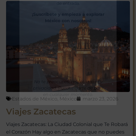
de entrada.
¡Suscríbete y empieza a explorar
México con nosotros!
No te preocupes, respetamos tu
privacidad. Puedes darte de baja
en cualquier momento.
Estados de México
,
México
marzo 23, 2026
Viajes Zacatecas
Viajes Zacatecas: La Ciudad Colonial que Te Robará
el Corazón Hay algo en Zacatecas que no puedes