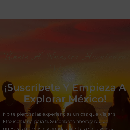
Únete A Nuestra Aventrura
Viajera
¡Suscríbete Y Empieza A
Explorar México!
No te pierdas las experiencias únicas que Viajar a
México tiene para ti. Suscríbete ahora y recibe
nuestras últimas escapadas, ofertas exclusivas y