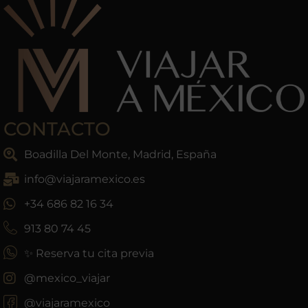
CONTACTO
Boadilla Del Monte, Madrid, España
info@viajaramexico.es
+34 686 82 16 34
913 80 74 45
✨ Reserva tu cita previa
@mexico_viajar
@viajaramexico