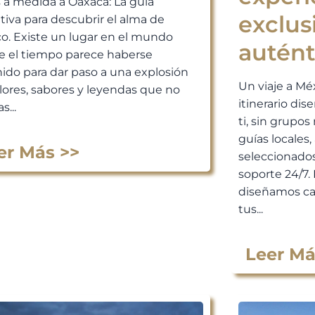
s a medida a Oaxaca: La guía
exclus
itiva para descubrir el alma de
o. Existe un lugar en el mundo
autént
 el tiempo parece haberse
ido para dar paso a una explosión
Un viaje a Mé
lores, sabores y leyendas que no
itinerario di
s...
ti, sin grupos 
guías locales
er Más >>
seleccionados
soporte 24/7. 
diseñamos ca
tus...
Leer Má