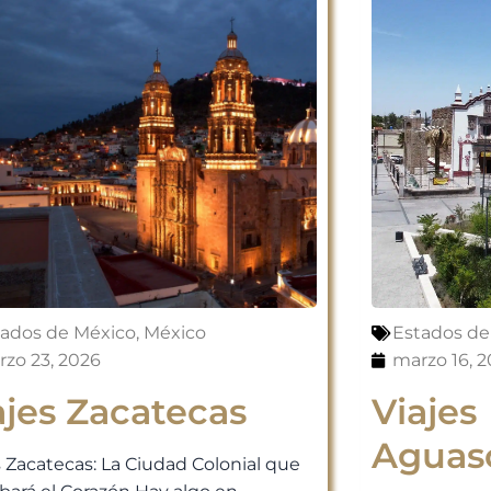
tados de México
,
México
Estados de
zo 23, 2026
marzo 16, 
ajes Zacatecas
Viajes
Aguasc
s Zacatecas: La Ciudad Colonial que