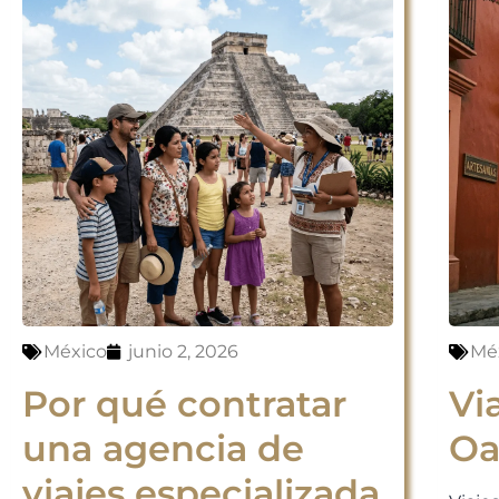
México
junio 2, 2026
Mé
Por qué contratar
Vi
una agencia de
Oa
viajes especializada