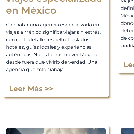
Viaje
en México
defin
Méxic
donde
Contratar una agencia especializada en
deten
viajes a México significa viajar sin estrés,
de co
con cada detalle resuelto: traslados,
podría
hoteles, guías locales y experiencias
auténticas. No es lo mismo ver México
desde fuera que vivirlo de verdad. Una
Le
agencia que solo trabaja...
Leer Más >>