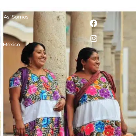
Así Somos
A México