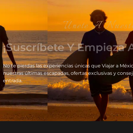
Únete A Nuestra Aventrura V
¡Suscríbete Y Empieza A
No te pierdas las experiencias únicas que Viajar a Méxic
nuestras últimas escapadas, ofertas exclusivas y conse
entrada.