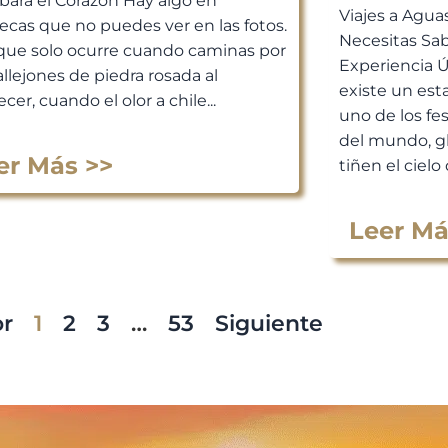
bará el Corazón Hay algo en
Viajes a Agua
ecas que no puedes ver en las fotos.
Necesitas Sab
que solo ocurre cuando caminas por
Experiencia 
allejones de piedra rosada al
existe un est
cer, cuando el olor a chile...
uno de los fe
del mundo, g
er Más >>
tiñen el cielo 
Leer Má
or
1
2
3
…
53
Siguiente