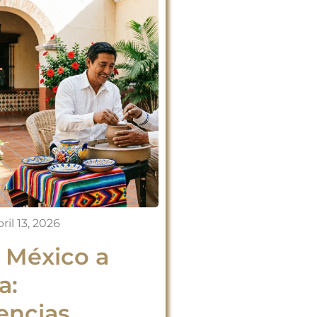
ril 13, 2026
a México a
a:
encias