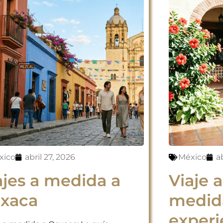
xico
abril 27, 2026
México
ab
ajes a medida a
Viaje 
xaca
medid
experi