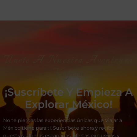
Únete A Nuestra Aventrura
Viajera
¡Suscríbete Y Empieza A
Explorar México!
No te pierdas las experiencias únicas que Viajar a
México tiene para ti. Suscríbete ahora y recibe
nuestras últimas escapadas, ofertas exclusivas y