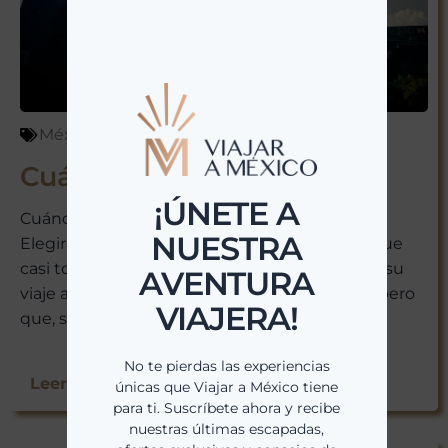
México
abril 6, 2026
¡ÚNETE A
Cuándo Viajar a México
NUESTRA
Cuándo Viajar a México: La Guía Definitiva para
AVENTURA
Elegir el Mejor Momento Hay una pregunta que
casi todo el mundo se hace antes de reservar su
VIAJERA!
viaje a México. Una duda que parece sencilla pero
que, si no se responde...
No te pierdas las experiencias
únicas que Viajar a México tiene
para ti. Suscríbete ahora y recibe
Leer Más >>
nuestras últimas escapadas,
ofertas exclusivas y consejos de
viaje directamente en tu bandeja