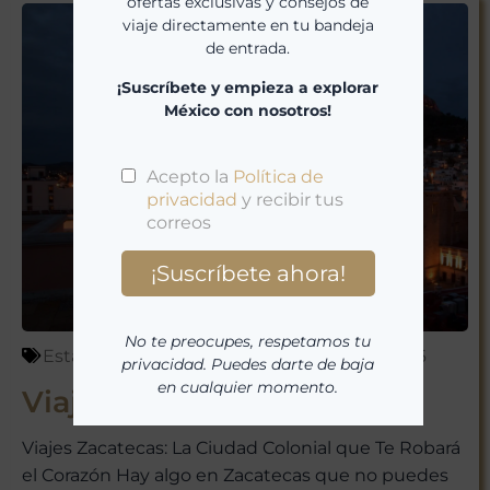
de entrada.
¡Suscríbete y empieza a explorar
México con nosotros!
No te preocupes, respetamos tu
privacidad. Puedes darte de baja
en cualquier momento.
Estados de México
,
México
marzo 23, 2026
Viajes Zacatecas
Viajes Zacatecas: La Ciudad Colonial que Te Robará
el Corazón Hay algo en Zacatecas que no puedes