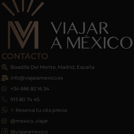
CONTACTO
Boadilla Del Monte, Madrid, España
info@viajaramexico.es
+34 686 82 16 34
913 80 74 45
✨ Reserva tu cita previa
@mexico_viajar
@viajaramexico