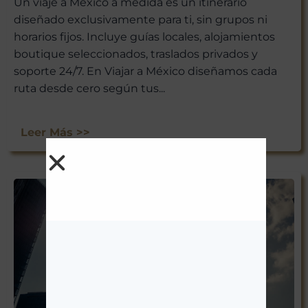
Un viaje a México a medida es un itinerario
diseñado exclusivamente para ti, sin grupos ni
horarios fijos. Incluye guías locales, alojamientos
boutique seleccionados, traslados privados y
soporte 24/7. En Viajar a México diseñamos cada
ruta desde cero según tus...
Leer Más >>