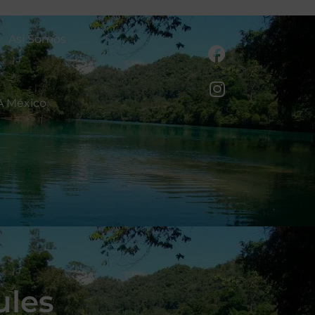
Así Somos
A México
ules