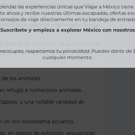
consejos de viaje directamente en tu bandeja de entrada
allá de los árboles, con más de 2.000
¡Suscríbete y empieza a explorar México con nosotros
mplos de la vibrante vida vegetal que se
ad general de la reserva, ya que sustenta
s plantas para alimentarse y refugiarse.
preocupes, respetamos tu privacidad. Puedes darte de 
cualquier momento.
 de los animales.
nan refugio a numerosos animales.
tapires, y una notable variedad de
n un rico ecosistema acuático.
s, en peligro de extinción, encuentran