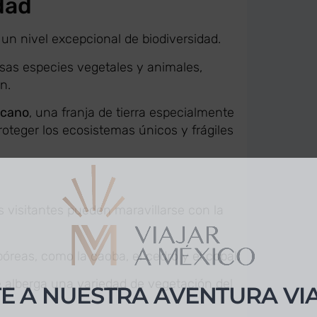
dad
un nivel excepcional de biodiversidad.
sas especies vegetales y animales,
n.
icano
, una franja de tierra especialmente
oteger los ecosistemas únicos y frágiles
s visitantes pueden maravillarse con la
E A NUESTRA AVENTURA VI
reas, como la caoba, el cedro y el copal.
 alberga una variedad de vegetación del
pierdas las experiencias únicas que Viajar a México tiene p
te ahora y recibe nuestras últimas escapadas, ofertas exc