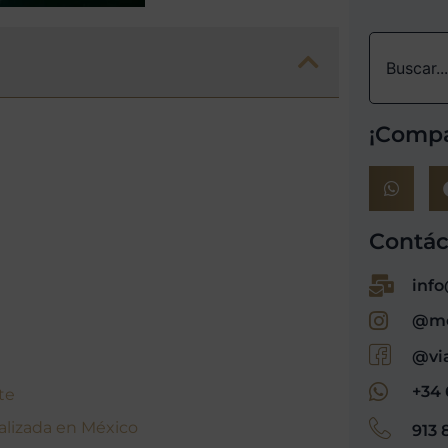
¡Compa
Contác
info
@me
@vi
+34 
te
ializada en México
913 