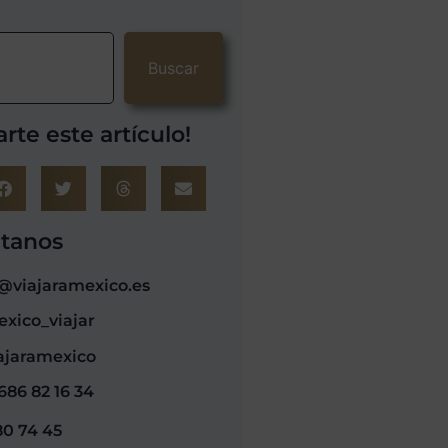
Buscar
rte este artículo!
tanos
@viajaramexico.es
xico_viajar
ajaramexico
686 82 16 34
80 74 45