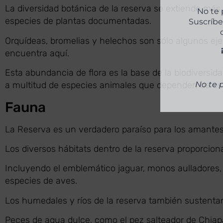
La diversidad botánica de la reserva se extiende más 
especies de plantas documentadas.
Orquídeas, bromelias y helechos son sólo algunos eje
encuentra aquí.
Esta abundancia de flora es la base de la biodiversid
a multitud de especies animales que dependen de esta
Fauna
No te 
La Reserva es un verdadero paraíso para los amantes
Los diversos hábitats dentro de la reserva proporcio
Incluyendo el emblemático jaguar, monos aulladores, 
especies de aves.
Los humedales y ríos de la reserva también sustenta
Peces de agua dulce, como el pez salteador de Chiapa