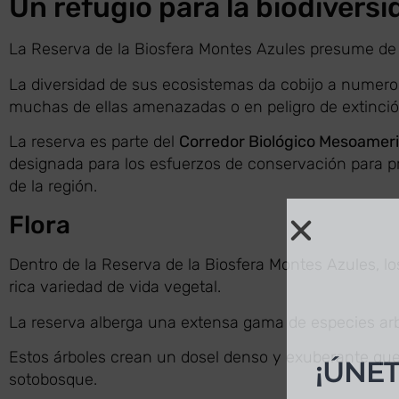
Un refugio para la biodiversi
La Reserva de la Biosfera Montes Azules presume de 
La diversidad de sus ecosistemas da cobijo a numero
muchas de ellas amenazadas o en peligro de extinció
La reserva es parte del
Corredor Biológico Mesoamer
designada para los esfuerzos de conservación para pr
de la región.
Flora
Dentro de la Reserva de la Biosfera Montes Azules, lo
rica variedad de vida vegetal.
¡ÚNET
La reserva alberga una extensa gama de especies arbó
Estos árboles crean un dosel denso y exuberante que
No te 
sotobosque.
Suscríbe