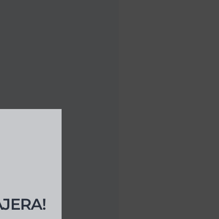
AJERA!
ara ti.
lusivas y