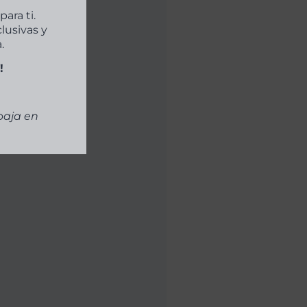
.
!
baja en